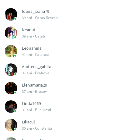
Ioana_ioana79
39 ani -
Caras-Severin
Neanut
39 ani -
Galati
Leonanina
41 ani -
Calarasi
Andreea_gabita
37 ani -
Prahova
Elenamaria29
37 ani -
Brasov
Linda1969
31 ani -
Bucuresti
Liliacul
30 ani -
Constanta