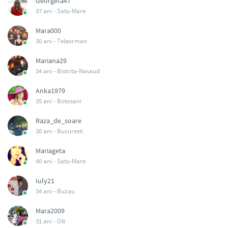
Georgeta47
37 ani -
Satu-Mare
Mara000
30 ani -
Teleorman
Mariana29
34 ani -
Bistrita-Nasaud
Anka1979
35 ani -
Botosani
Raza_de_soare
30 ani -
Bucuresti
Mariageta
40 ani -
Satu-Mare
Iuly21
34 ani -
Buzau
Mara2009
31 ani -
Olt