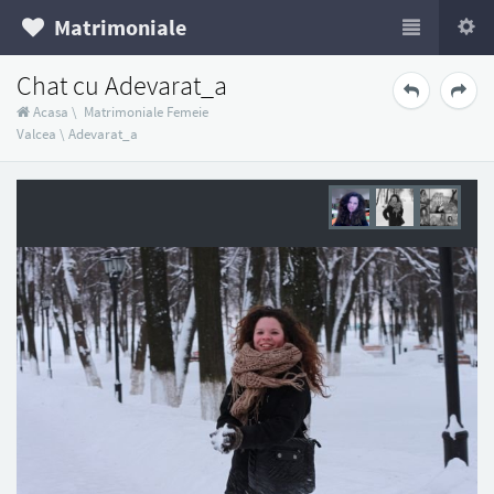
Matrimoniale
Chat cu Adevarat_a
Acasa
\
Matrimoniale Femeie
Valcea
\
Adevarat_a