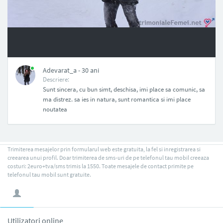
NAN
Adevarat_a - 30 ani
Descriere:
Sunt sincera, cu bun simt, deschisa, imi place sa comunic, sa
ma distrez. sa ies in natura, sunt romantica si imi place
noutatea
Trimiterea mesajelor prin formularul web este gratuita, la fel si inregistrarea si
creearea unui profil. Doar trimiterea de sms-uri de pe telefonul tau mobil creeaza
costuri: 2euro+tva/sms trimis la 1550. Toate mesajele de contact primite pe
telefonul tau mobil sunt gratuite.
Utilizatori online