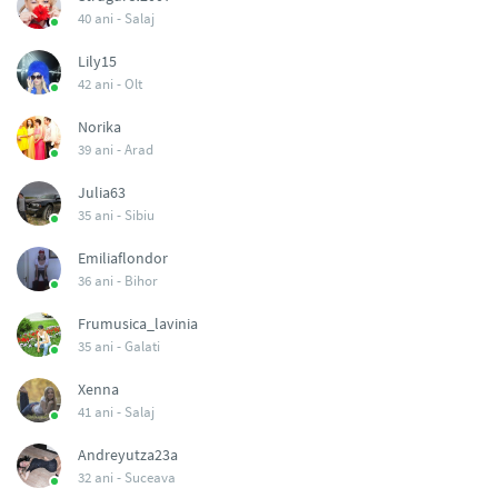
40 ani -
Salaj
Lily15
42 ani -
Olt
Norika
39 ani -
Arad
Julia63
35 ani -
Sibiu
Emiliaflondor
36 ani -
Bihor
Frumusica_lavinia
35 ani -
Galati
Xenna
41 ani -
Salaj
Andreyutza23a
32 ani -
Suceava