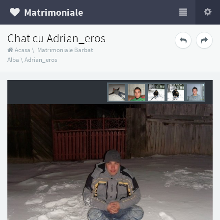
Matrimoniale
Chat cu Adrian_eros
Acasa
\
Matrimoniale Barbat
Alba
\
Adrian_eros