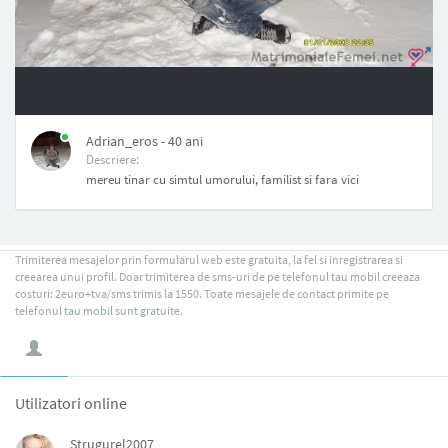
NAN
Adrian_eros - 40 ani
Descriere:
mereu tinar cu simtul umorului, familist si fara vici
Trimiterea mesajelor prin formularul web este gratuita, la fel si inregistrarea si
creearea unui profil. Doar trimiterea de sms-uri de pe telefonul tau mobil creeaza
costuri: 2euro+tva/sms trimis la 1550. Toate mesajele de contact primite pe
telefonul tau mobil sunt gratuite.
Utilizatori online
Strugurel2007