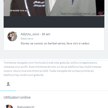
NAN
Adytzu_coco - 30 ani
Descriere:
Doresc sa cunosc un barbat serios, fara vicii si vaduv.
Trimiterea mesajelor prin formularul web este gratuita, la fel si inregistrarea si
creearea unui profil. Doar trimiterea de sms-uri de pe telefonul tau mobil creeaza
costuri: 2euro+tva/sms trimis la 1550. Toate mesajele de contact primite pe
telefonul tau mobil sunt gratuite.
Utilizatori online
Stelystely32