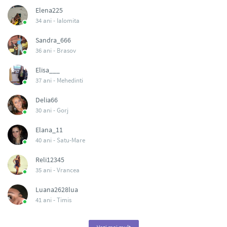
Elena225
34 ani -
Ialomita
Sandra_666
36 ani -
Brasov
Elisa___
37 ani -
Mehedinti
Delia66
30 ani -
Gorj
Elana_11
40 ani -
Satu-Mare
Reli12345
35 ani -
Vrancea
Luana2628lua
41 ani -
Timis