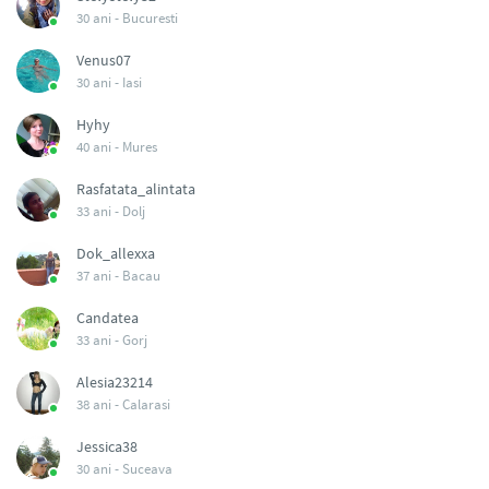
30 ani -
Bucuresti
Venus07
30 ani -
Iasi
Hyhy
40 ani -
Mures
Rasfatata_alintata
33 ani -
Dolj
Dok_allexxa
37 ani -
Bacau
Candatea
33 ani -
Gorj
Alesia23214
38 ani -
Calarasi
Jessica38
30 ani -
Suceava