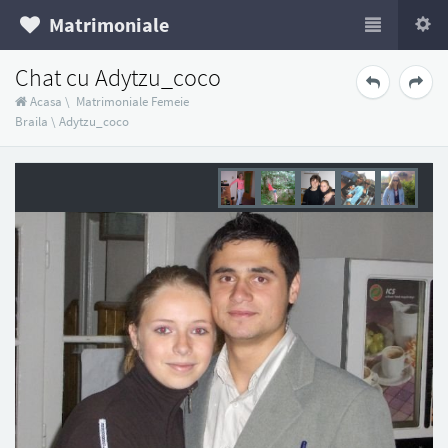
Matrimoniale
Chat cu Adytzu_coco
Acasa
\
Matrimoniale Femeie
Braila
\
Adytzu_coco