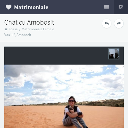
Matrimoniale
Chat cu Amobosit
Acasa
\
Matrimoniale Femeie
Vaslui
\
Amobosit