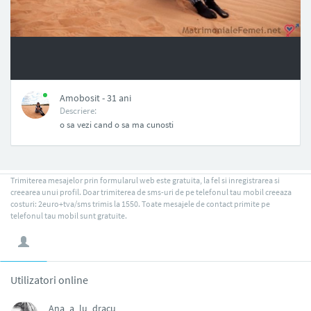
NAN
Amobosit - 31 ani
Descriere:
o sa vezi cand o sa ma cunosti
Trimiterea mesajelor prin formularul web este gratuita, la fel si inregistrarea si
creearea unui profil. Doar trimiterea de sms-uri de pe telefonul tau mobil creeaza
costuri: 2euro+tva/sms trimis la 1550. Toate mesajele de contact primite pe
telefonul tau mobil sunt gratuite.
Utilizatori online
Ana_a_lu_dracu