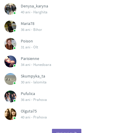
Denysa_karyna
40 ani -
Harghita
Maria78
36 ani -
Bihor
Poison
31 ani -
Olt
Parisienne
34 ani -
Hunedoara
Skumpyka_ta
30 ani -
Ialomita
Pufulica
36 ani -
Prahova
Olguta75
40 ani -
Prahova