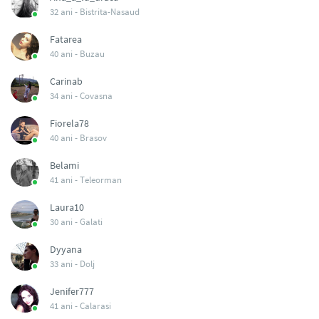
32 ani -
Bistrita-Nasaud
Fatarea
40 ani -
Buzau
Carinab
34 ani -
Covasna
Fiorela78
40 ani -
Brasov
Belami
41 ani -
Teleorman
Laura10
30 ani -
Galati
Dyyana
33 ani -
Dolj
Jenifer777
41 ani -
Calarasi