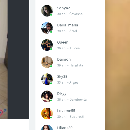
Sonya2
30 ani -
Covasna
Daria_maria
30 ani -
Arad
Queen
36 ani -
Tulcea
Daimon
39 ani -
Harghita
Sky38
33 ani -
Arges
Dixyy
36 ani -
Dambovita
Loveme55
30 ani -
Bucuresti
Liliana39