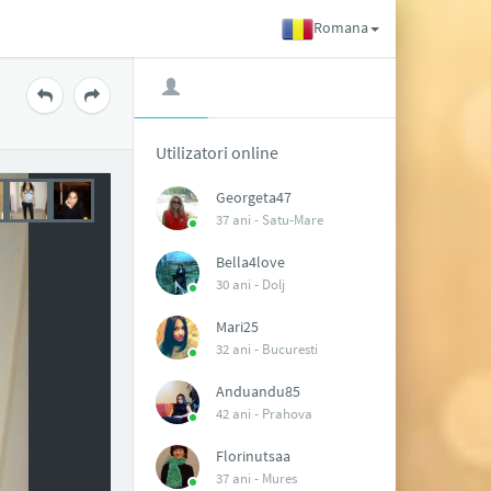
Romana
Utilizatori online
Georgeta47
37 ani -
Satu-Mare
Bella4love
30 ani -
Dolj
Mari25
32 ani -
Bucuresti
Anduandu85
42 ani -
Prahova
Florinutsaa
37 ani -
Mures