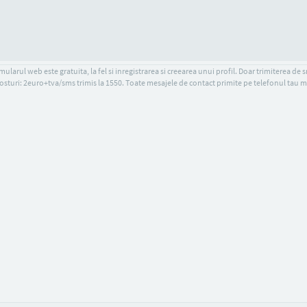
ularul web este gratuita, la fel si inregistrarea si creearea unui profil. Doar trimiterea de 
osturi: 2euro+tva/sms trimis la 1550. Toate mesajele de contact primite pe telefonul tau m