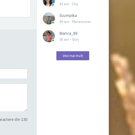
31 ani -
Cluj
Scumpika
39 ani -
Maramures
Bianca_69
30 ani -
Gorj
Vezi mai mult
ractere din 130