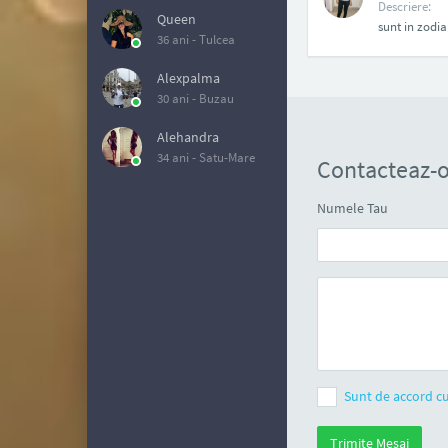
Descriere:
Queen
sunt in zodia
36 ani -
Tulcea
Alexpalma
30 ani -
Buzau
Alehandra
34 ani -
Satu-Mare
Contacteaz-
Numele Tau
Sunt de accord cu