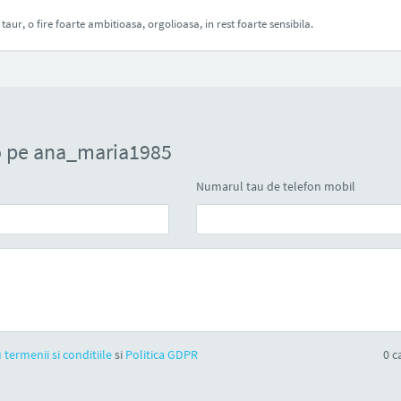
 taur, o fire foarte ambitioasa, orgolioasa, in rest foarte sensibila.
o pe ana_maria1985
Numarul tau de telefon mobil
 termenii si conditiile
si
Politica GDPR
0
ca