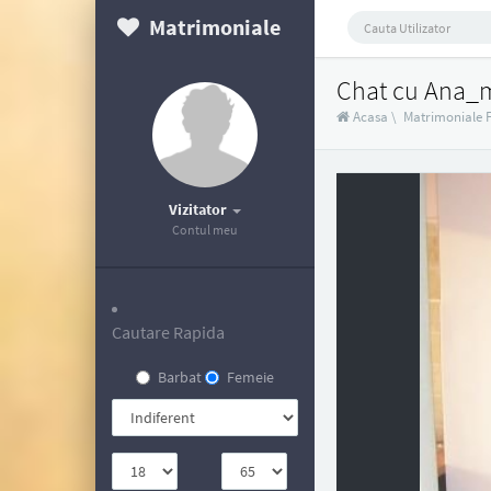
Matrimoniale
Chat cu Ana_
Acasa
\
Matrimoniale 
Vizitator
Contul meu
Cautare Rapida
Barbat
Femeie