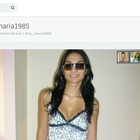
maria1985
Femeie Braila
\
Ana_maria1985