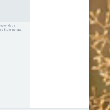
sms-uri de pe
obil sunt gratuite.