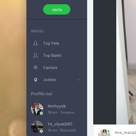
Meniu
Top Fete
Top Baieti
Cautare
Judete
Profile noi
Norhyyob
39 ani -
Suceava
NAN
Yo_ulyse2007
39 ani -
Bucuresti
Ana_maria19