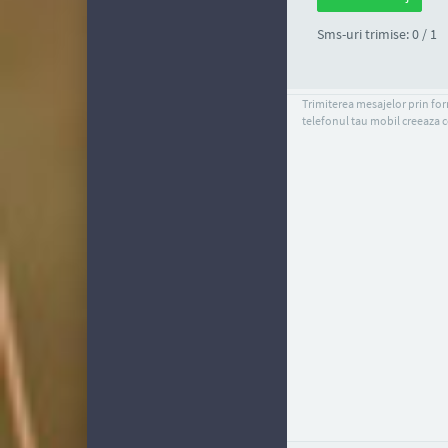
Sms-uri trimise: 0 / 1
Trimiterea mesajelor prin form
telefonul tau mobil creeaza c