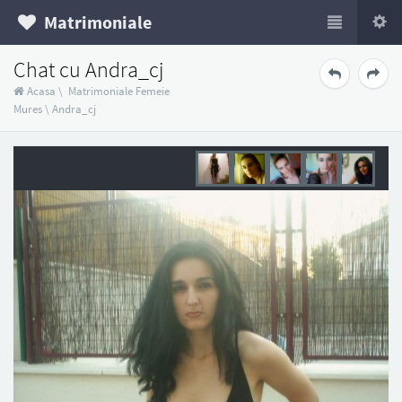
Matrimoniale
Chat cu Andra_cj
Acasa
\
Matrimoniale Femeie
Mures
\
Andra_cj