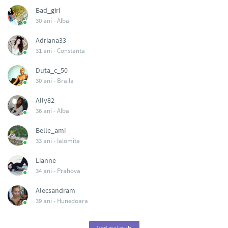
Bad_girl
30 ani -
Alba
Adriana33
31 ani -
Constanta
Duta_c_50
30 ani -
Braila
Ally82
36 ani -
Alba
Belle_ami
33 ani -
Ialomita
Lianne
34 ani -
Prahova
Alecsandram
39 ani -
Hunedoara