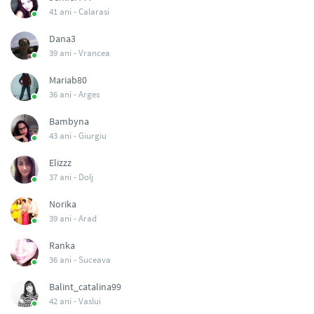
41 ani -
Calarasi
Dana3
39 ani -
Vrancea
Mariab80
36 ani -
Arges
Bambyna
43 ani -
Giurgiu
Elizzz
37 ani -
Dolj
Norika
39 ani -
Arad
Ranka
36 ani -
Suceava
Balint_catalina99
42 ani -
Vaslui