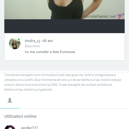
NAN
Andra_cj - 40 ani
Descriere:
nu ma consider o fata frumoasa
Trimiterea mesajelor prin formularul web este gratuita, la fel si inregistrarea si
creearea unui profil. Doar trimiterea de sms-uri de pe telefonul tau mobil creeaza
costuri: 2euro+tva/sms trimis la 1550. Toate mesajele de contact primite pe
telefonul tau mobil sunt gratuite.
Utilizatori online
Jenifer777