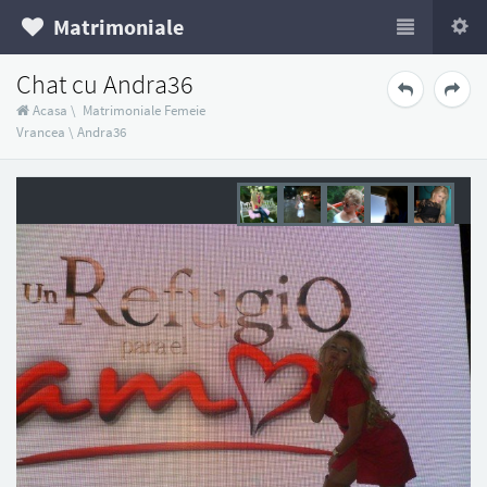
Matrimoniale
Chat cu Andra36
Acasa
\
Matrimoniale Femeie
Vrancea
\
Andra36