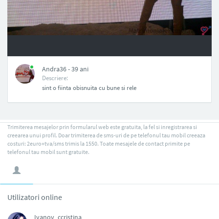
NAN
Andra36 - 39 ani
Descriere:
sint o fiinta obisnuita cu bune si rele
Trimiterea mesajelor prin formularul web este gratuita, la fel si inregistrarea si
creearea unui profil. Doar trimiterea de sms-uri de pe telefonul tau mobil creeaza
costuri: 2euro+tva/sms trimis la 1550. Toate mesajele de contact primite pe
telefonul tau mobil sunt gratuite.
Utilizatori online
Ivanov_ccristina