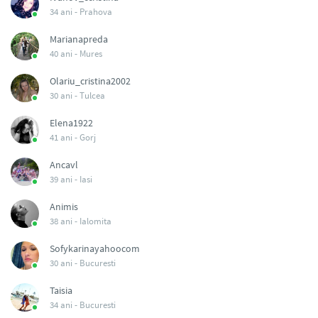
34 ani -
Prahova
Marianapreda
40 ani -
Mures
Olariu_cristina2002
30 ani -
Tulcea
Elena1922
41 ani -
Gorj
Ancavl
39 ani -
Iasi
Animis
38 ani -
Ialomita
Sofykarinayahoocom
30 ani -
Bucuresti
Taisia
34 ani -
Bucuresti