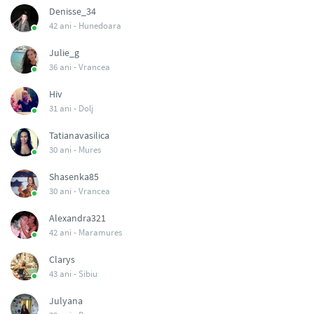
Denisse_34
42 ani -
Hunedoara
Julie_g
36 ani -
Vrancea
Hiv
31 ani -
Dolj
Tatianavasilica
30 ani -
Mures
Shasenka85
30 ani -
Vrancea
Alexandra321
42 ani -
Maramures
Clarys
43 ani -
Sibiu
Julyana