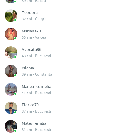
39 ani -
Bacau
Teodora
32 ani -
Giurgiu
Mariana73
33 ani -
Valcea
Avocata86
43 ani -
Bucuresti
Yilenia
39 ani -
Constanta
Manea_cornelia
41 ani -
Bucuresti
Florica70
37 ani -
Bucuresti
Mates_emilia
31 ani -
Bucuresti