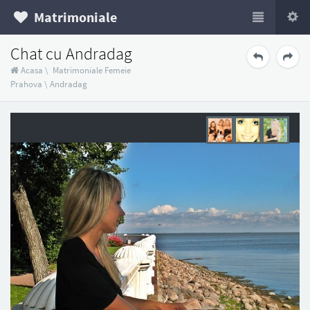
Matrimoniale
Chat cu Andradag
Acasa
\
Matrimoniale Femeie
Prahova
\
Andradag