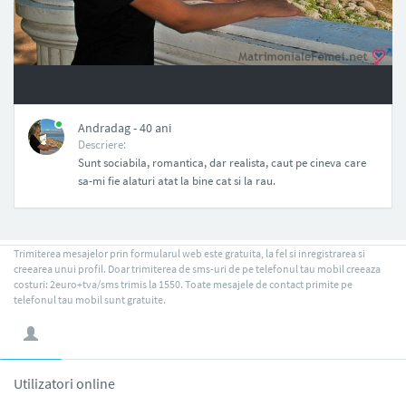
NAN
Andradag - 40 ani
Descriere:
Sunt sociabila, romantica, dar realista, caut pe cineva care
sa-mi fie alaturi atat la bine cat si la rau.
Trimiterea mesajelor prin formularul web este gratuita, la fel si inregistrarea si
creearea unui profil. Doar trimiterea de sms-uri de pe telefonul tau mobil creeaza
costuri: 2euro+tva/sms trimis la 1550. Toate mesajele de contact primite pe
telefonul tau mobil sunt gratuite.
Utilizatori online