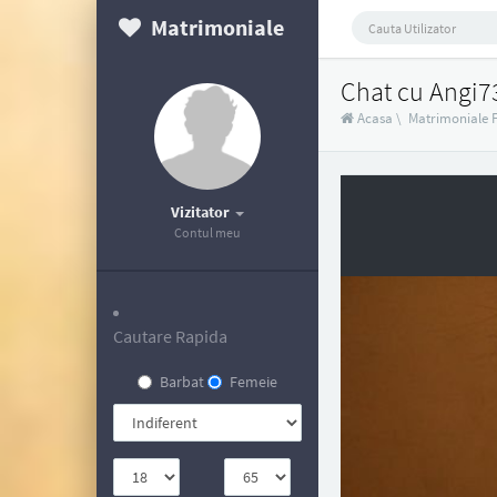
Matrimoniale
Chat cu Angi7
Acasa
\
Matrimoniale 
Vizitator
Contul meu
Cautare Rapida
Barbat
Femeie