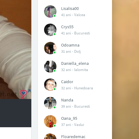
Lisalisa00
41 ani -
Valcea
Crys55
41 ani -
Bucuresti
Odoamna
31 ani -
Dolj
Daniella_elena
32 ani -
Ialomita
Caidor
32 ani -
Hunedoara
Nanda
39 ani -
Bucuresti
Oana_95
37 ani -
Vaslui
Floaredemac