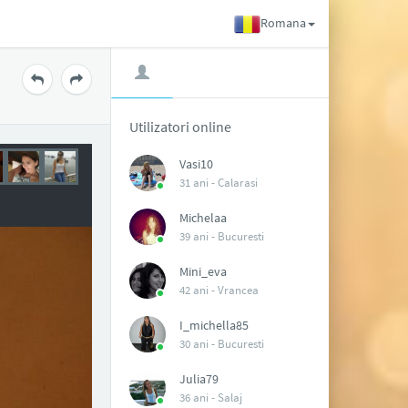
Romana
Utilizatori online
Vasi10
31 ani -
Calarasi
Michelaa
39 ani -
Bucuresti
Mini_eva
42 ani -
Vrancea
I_michella85
30 ani -
Bucuresti
Julia79
36 ani -
Salaj