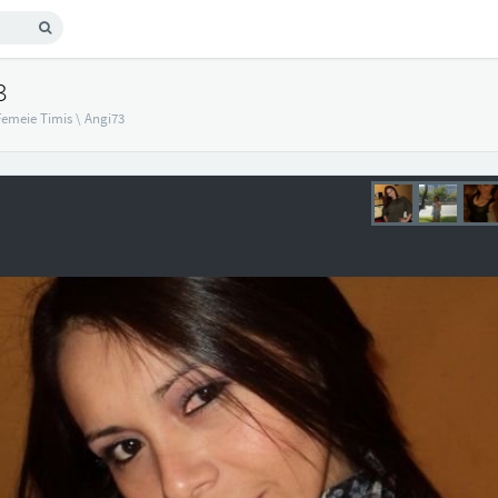
3
Femeie Timis
\
Angi73