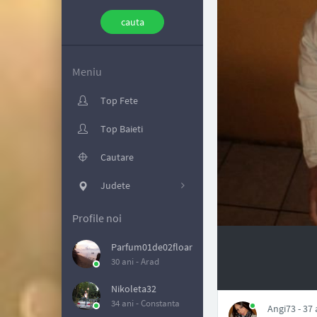
Meniu
Top Fete
Top Baieti
Cautare
Judete
Profile noi
Parfum01de02floare03
30 ani -
Arad
NAN
Nikoleta32
34 ani -
Constanta
Angi73 - 37 