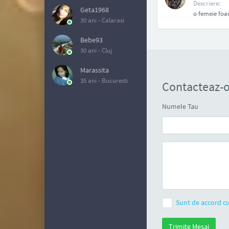
Descriere:
Geta1968
o femeie foa
30 ani -
Calarasi
Bebe93
30 ani -
Cluj
Marassita
35 ani -
Bucuresti
Contacteaz-o
Numele Tau
Sunt de accord cu