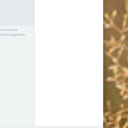
sms-uri de pe
obil sunt gratuite.