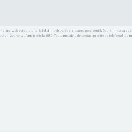
ularul web este gratuita, la fel si inregistrarea si creearea unui profil. Doar trimiterea de 
osturi: 2euro+tva/sms trimis la 1550. Toate mesajele de contact primite pe telefonul tau m