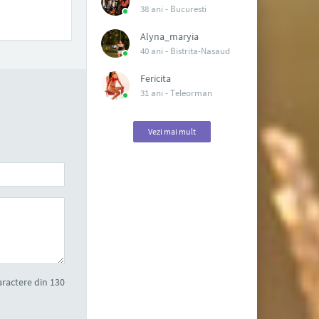
38 ani -
Bucuresti
Alyna_maryia
40 ani -
Bistrita-Nasaud
Fericita
31 ani -
Teleorman
Vezi mai mult
ractere din 130