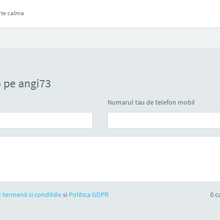
rte calma
 pe angi73
Numarul tau de telefon mobil
 termenii si conditiile
si
Politica GDPR
0
ca