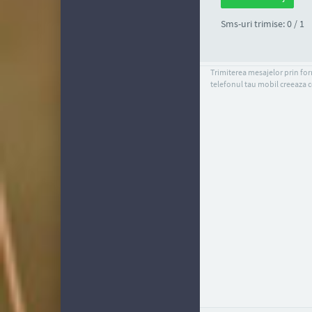
Sms-uri trimise: 0 / 1
Trimiterea mesajelor prin form
telefonul tau mobil creeaza c