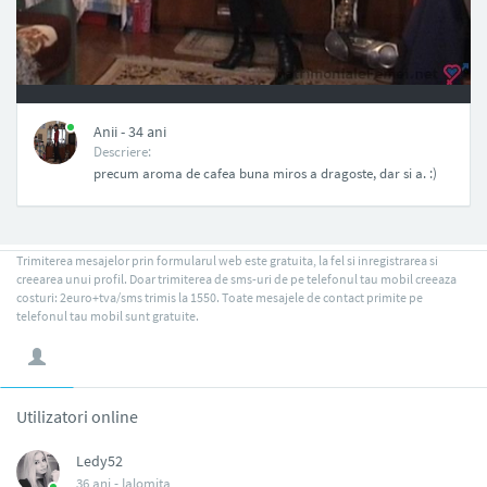
NAN
Anii - 34 ani
Descriere:
precum aroma de cafea buna miros a dragoste, dar si a. :)
Trimiterea mesajelor prin formularul web este gratuita, la fel si inregistrarea si
creearea unui profil. Doar trimiterea de sms-uri de pe telefonul tau mobil creeaza
costuri: 2euro+tva/sms trimis la 1550. Toate mesajele de contact primite pe
telefonul tau mobil sunt gratuite.
Utilizatori online
Ledy52
36 ani -
Ialomita