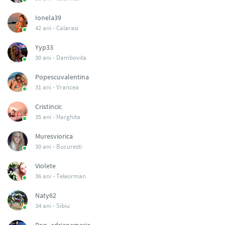
Ionela39
42 ani -
Calarasi
Yyp33
30 ani -
Dambovita
Popescuvalentina
31 ani -
Vrancea
Cristincic
35 ani -
Harghita
Muresviorica
30 ani -
Bucuresti
Violete
36 ani -
Teleorman
Naty62
34 ani -
Sibiu