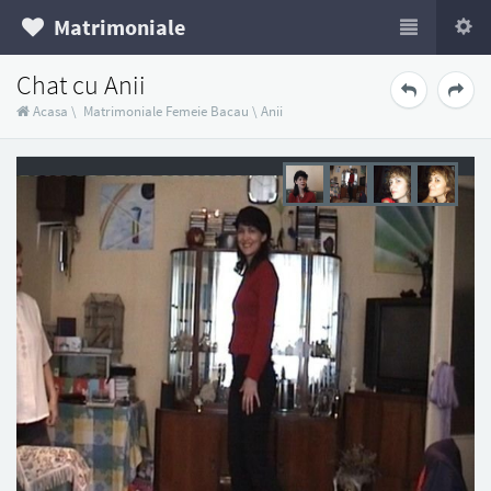
Matrimoniale
Chat cu Anii
Acasa
\
Matrimoniale Femeie Bacau
\
Anii