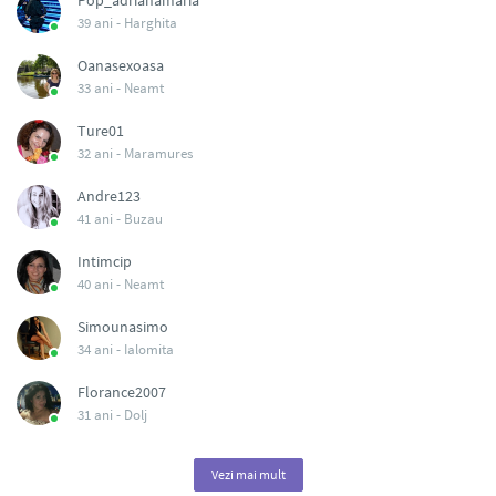
Pop_adrianamaria
39 ani -
Harghita
Oanasexoasa
33 ani -
Neamt
Ture01
32 ani -
Maramures
Andre123
41 ani -
Buzau
Intimcip
40 ani -
Neamt
Simounasimo
34 ani -
Ialomita
Florance2007
31 ani -
Dolj
Vezi mai mult