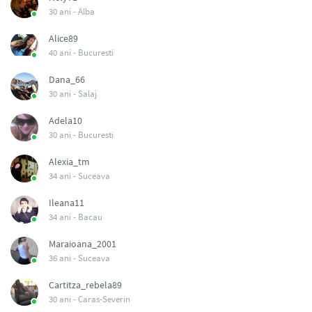
30 ani -
Alba
Alice89
40 ani -
Bucuresti
Dana_66
30 ani -
Salaj
Adela10
30 ani -
Bucuresti
Alexia_tm
34 ani -
Suceava
Ileana11
34 ani -
Bacau
Maraioana_2001
36 ani -
Suceava
Cartitza_rebela89
30 ani -
Caras-Severin