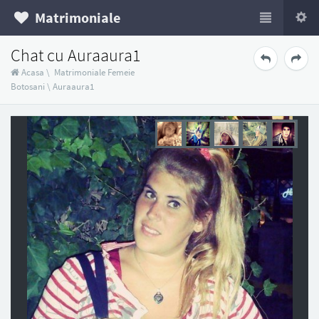
Matrimoniale
Chat cu Auraaura1
Acasa
\
Matrimoniale Femeie
Botosani
\
Auraaura1