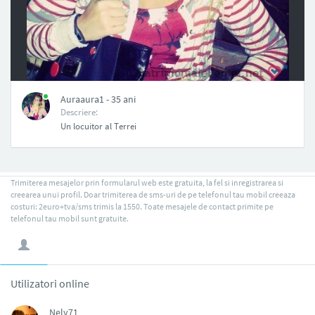
NAN
Auraaura1 - 35 ani
Descriere:
Un locuitor al Terrei
Trimiterea mesajelor prin formularul web este gratuita, la fel si inregistrarea si
creearea unui profil. Doar trimiterea de sms-uri de pe telefonul tau mobil creeaza
costuri: 2euro+tva/sms trimis la 1550. Toate mesajele de contact primite pe
telefonul tau mobil sunt gratuite.
Utilizatori online
Nely71