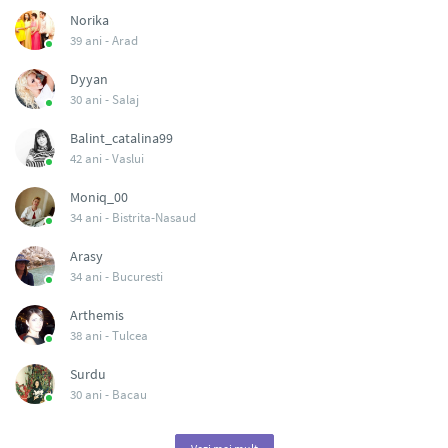
Norika
39 ani -
Arad
Dyyan
30 ani -
Salaj
Balint_catalina99
42 ani -
Vaslui
Moniq_00
34 ani -
Bistrita-Nasaud
Arasy
34 ani -
Bucuresti
Arthemis
38 ani -
Tulcea
Surdu
30 ani -
Bacau