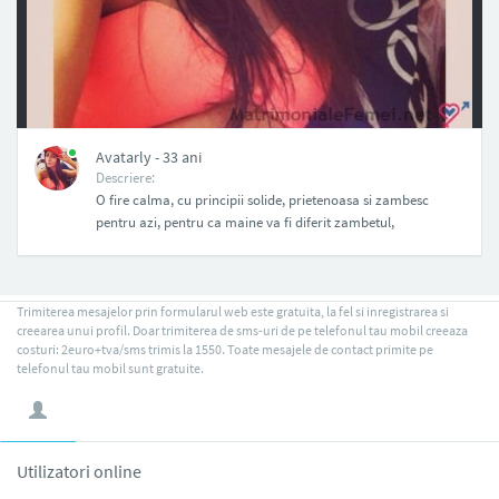
NAN
Avatarly - 33 ani
Descriere:
O fire calma, cu principii solide, prietenoasa si zambesc
pentru azi, pentru ca maine va fi diferit zambetul,
Trimiterea mesajelor prin formularul web este gratuita, la fel si inregistrarea si
creearea unui profil. Doar trimiterea de sms-uri de pe telefonul tau mobil creeaza
costuri: 2euro+tva/sms trimis la 1550. Toate mesajele de contact primite pe
telefonul tau mobil sunt gratuite.
Utilizatori online