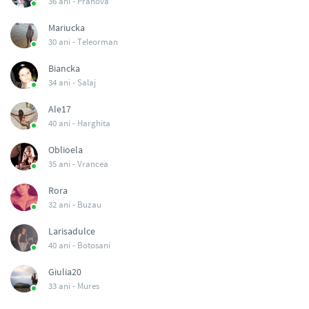
36 ani -
Prahova
Mariucka
30 ani -
Teleorman
Biancka
34 ani -
Salaj
Ale17
40 ani -
Harghita
Oblioela
35 ani -
Vrancea
Rora
32 ani -
Buzau
Larisadulce
40 ani -
Botosani
Giulia20
33 ani -
Mures