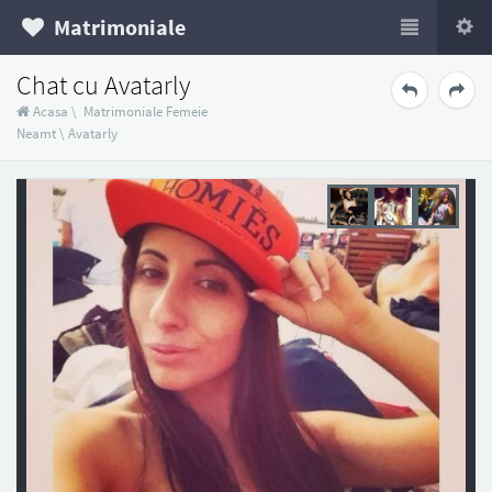
Matrimoniale
Chat cu Avatarly
Acasa
\
Matrimoniale Femeie
Neamt
\
Avatarly