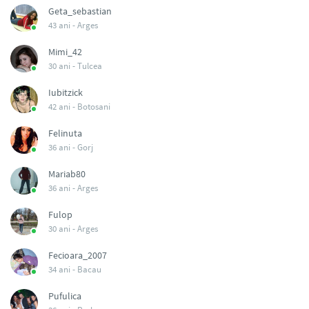
Geta_sebastian
43 ani -
Arges
Mimi_42
30 ani -
Tulcea
Iubitzick
42 ani -
Botosani
Felinuta
36 ani -
Gorj
Mariab80
36 ani -
Arges
Fulop
30 ani -
Arges
Fecioara_2007
34 ani -
Bacau
Pufulica