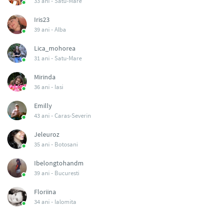
33 ani -
Satu-Mare
Iris23
39 ani -
Alba
Lica_mohorea
31 ani -
Satu-Mare
Mirinda
36 ani -
Iasi
Emilly
43 ani -
Caras-Severin
Jeleuroz
35 ani -
Botosani
Ibelongtohandm
39 ani -
Bucuresti
Floriina
34 ani -
Ialomita