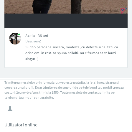
NAN
Axela - 36 ani
Descriere:
Sunt o persoana sincera, modesta, cu defecte si calitati. ca
orice om. in rest. sa spuna ceilalti. nu e frumos sa te lauzi
singur!:)
Trimiterea mesajelor prin formularul web este gratuita, la fel si inregistrarea si
creearea unui profil. Doar trimiterea de sms-uri de pe telefonul tau mobil creeaza
costuri: 2euro+tva/sms trimis la 1550. Toate mesajele de contact primite pe
telefonul tau mobil sunt gratuite.
Utilizatori online