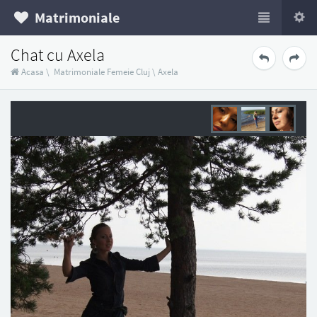
Matrimoniale
Chat cu Axela
Acasa
\
Matrimoniale Femeie Cluj
\
Axela