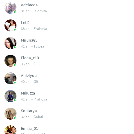
Adelaeda
31 ani -
Ialomita
Leti2
38 ani -
Prahova
Miruna85
42 ani -
Tulcea
Elena_c10
35 ani -
Cluj
Ank4you
40 ani -
Olt
Mihutza
42 ani -
Prahova
Solitarya
32 ani -
Galati
Emilia_01