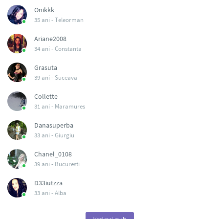
Onikkk
35 ani -
Teleorman
Ariane2008
34 ani -
Constanta
Grasuta
39 ani -
Suceava
Collette
31 ani -
Maramures
Danasuperba
33 ani -
Giurgiu
Chanel_0108
39 ani -
Bucuresti
D33iutzza
33 ani -
Alba