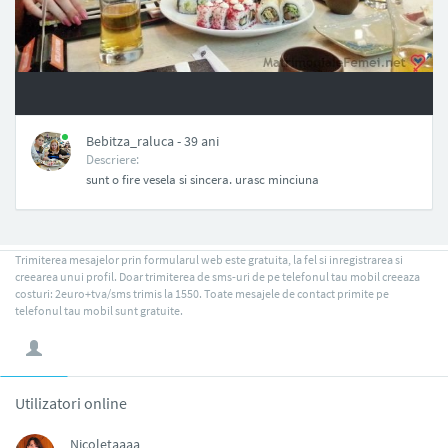
NAN
Bebitza_raluca - 39 ani
Descriere:
sunt o fire vesela si sincera. urasc minciuna
Trimiterea mesajelor prin formularul web este gratuita, la fel si inregistrarea si
creearea unui profil. Doar trimiterea de sms-uri de pe telefonul tau mobil creeaza
costuri: 2euro+tva/sms trimis la 1550. Toate mesajele de contact primite pe
telefonul tau mobil sunt gratuite.
Utilizatori online
Nicoletaaaa