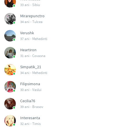
33 ani -
Sibiu
Mirarepunctro
34 ani -
Tulcea
Verushk
37 ani -
Mehedinti
Heartiron
31 ani -
Covasna
Simpatik_21
34 ani -
Mehedinti
Filipsimona
30 ani -
Vaslui
Cecilia76
39 ani -
Brasov
Interesanta
32 ani -
Timis