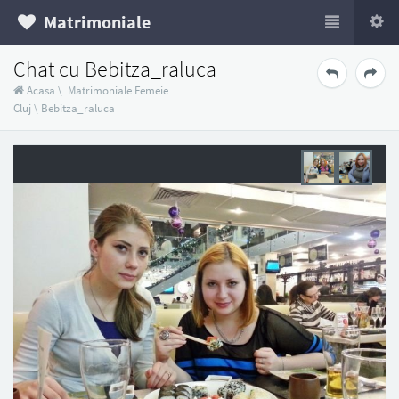
Matrimoniale
Chat cu Bebitza_raluca
Acasa
\
Matrimoniale Femeie
Cluj
\
Bebitza_raluca