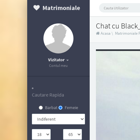
Matrimoniale
Chat cu Blac
Acasa
\
Matrimoniale 
Vizitator
Contul meu
Cautare Rapida
Barbat
Femeie