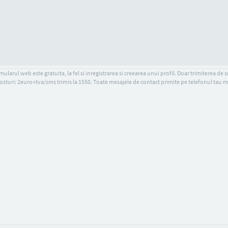
ularul web este gratuita, la fel si inregistrarea si creearea unui profil. Doar trimiterea de 
osturi: 2euro+tva/sms trimis la 1550. Toate mesajele de contact primite pe telefonul tau m