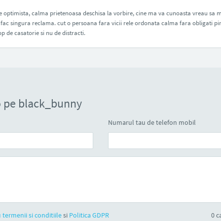
e optimista, calma prietenoasa deschisa la vorbire, cine ma va cunoasta vreau sa 
fac singura reclama. cut o persoana fara vicii rele ordonata calma fara obligati pi
op de casatorie si nu de distracti.
o pe black_bunny
Numarul tau de telefon mobil
 termenii si conditiile
si
Politica GDPR
0
ca