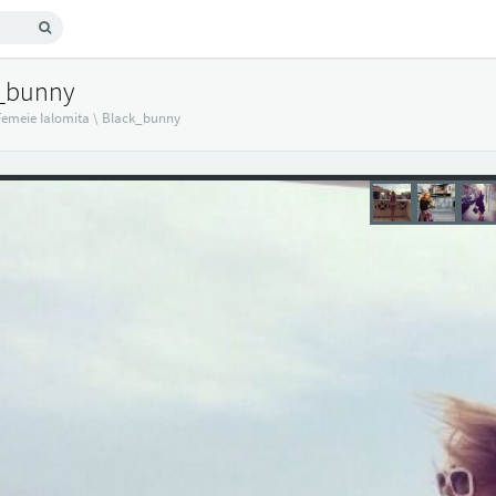
k_bunny
Femeie Ialomita
\
Black_bunny