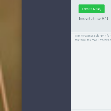
Sms-uri trimise: 0 / 1
Trimiterea mesajelor prin form
telefonul tau mobil creeaza c