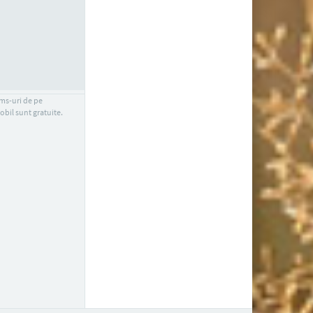
sms-uri de pe
obil sunt gratuite.