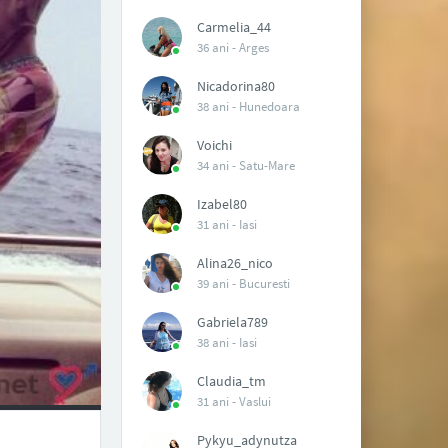
Carmelia_44
36 ani -
Arges
Nicadorina80
38 ani -
Hunedoara
Voichi
34 ani -
Satu-Mare
Izabel80
31 ani -
Iasi
Alina26_nico
39 ani -
Bucuresti
Gabriela789
38 ani -
Iasi
Claudia_tm
31 ani -
Vaslui
Pykyu_adynutza