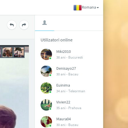
Romana
Utilizatori online
Miki2010
38 ani -
Bucuresti
Denisayo27
30 ani -
Bacau
Euinima
34 ani -
Teleorman
Vivien22
35 ani -
Prahova
Maura04
30 ani -
Buzau