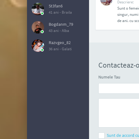
Descriere:
St3fan6
Sunt o femei
41 ani -
Braila
singur, numi 
de ani. cu sc
Bogdanm_79
43 ani -
Alba
Razvgeo_82
36 ani -
Galati
Contacteaz-
Numele Tau
Sunt de accord cu