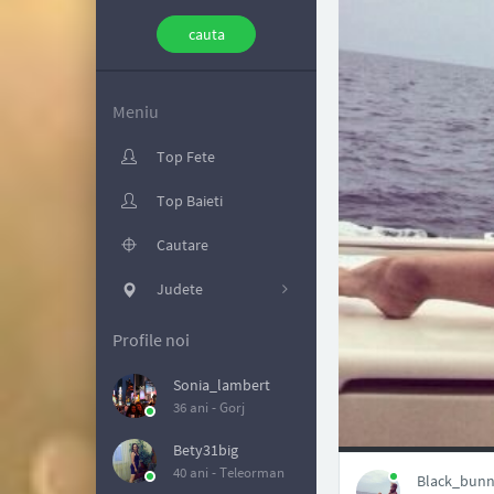
Meniu
Top Fete
Top Baieti
Cautare
Judete
Profile noi
Sonia_lambert
36 ani -
Gorj
NAN
Bety31big
40 ani -
Teleorman
Black_bunny