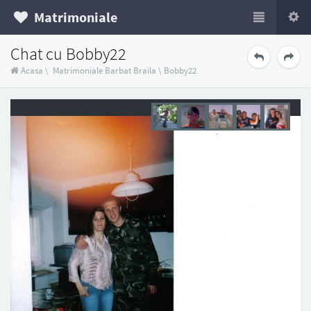
Matrimoniale
Chat cu Bobby22
Acasa
\
Matrimoniale Barbat Braila
\
Bobby22