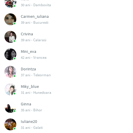
30 ani -
Dambovita
Carmen_iuliana
39 ani -
Bucuresti
Crivina
39 ani -
Calarasi
Mini_eva
42 ani -
Vrancea
Dorintza
37 ani -
Teleorman
Miky_blue
31 ani -
Hunedoara
Ginna
35 ani -
Bihor
Iuliane20
31 ani -
Galati