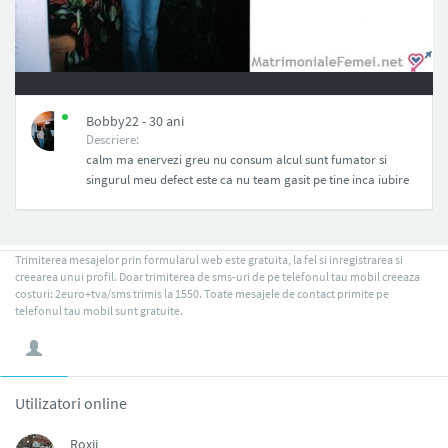
NAN
Bobby22 - 30 ani
Descriere:
calm ma enervezi greu nu consum alcul sunt fumator si
singurul meu defect este ca nu team gasit pe tine inca iubire
Trimiterea mesajelor prin formularul web este gratuita, la fel si inregistrarea si
creearea unui profil. Doar trimiterea de sms-uri de pe telefonul tau mobil creeaza
costuri: 2euro+tva/sms trimis la 1550. Toate mesajele de contact primite pe
telefonul tau mobil sunt gratuite.
Utilizatori online
Roxii