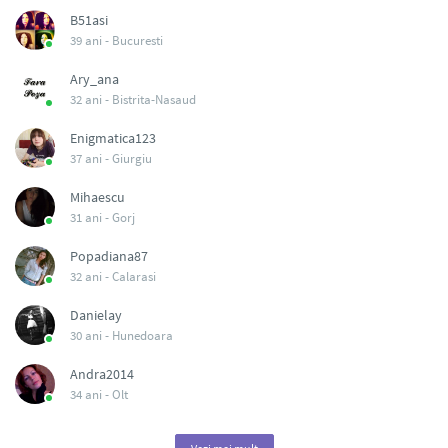
B51asi
39 ani -
Bucuresti
Ary_ana
32 ani -
Bistrita-Nasaud
Enigmatica123
37 ani -
Giurgiu
Mihaescu
31 ani -
Gorj
Popadiana87
32 ani -
Calarasi
Danielay
30 ani -
Hunedoara
Andra2014
34 ani -
Olt