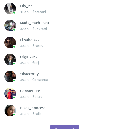
Lily_67
41 ani -
Botosani
Mada_madutsssuu
32 ani -
Bucuresti
Elisabeta22
30 ani -
Brasov
Olgutza62
33 ani -
Gorj
Silviaconty
38 ani -
Constanta
Convietuire
30 ani -
Bacau
Black_princess
31 ani -
Braila