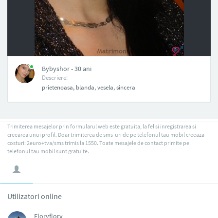
NAN
Bybyshor - 30 ani
Descriere:
prietenoasa, blanda, vesela, sincera
Trimiterea mesajelor prin formularul web este gratuita, la fel si inregistrarea si
creearea unui profil. Doar trimiterea de sms-uri de pe telefonul tau mobil creeaza
costuri: 2euro+tva/sms trimis la 1550. Toate mesajele de contact primite pe
telefonul tau mobil sunt gratuite.
Utilizatori online
Floryflory