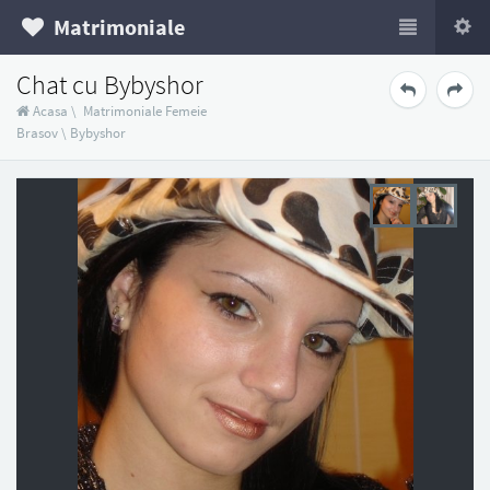
Matrimoniale
Chat cu Bybyshor
Acasa
\
Matrimoniale Femeie
Brasov
\
Bybyshor