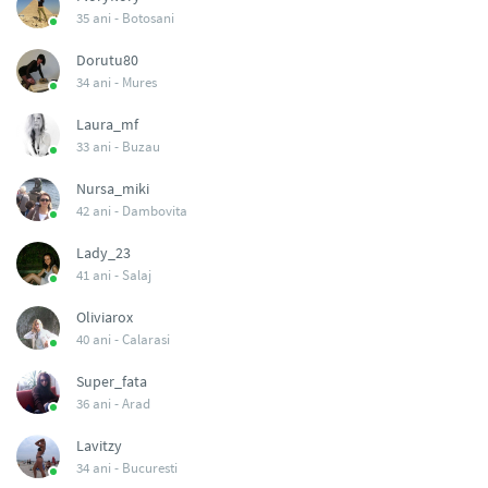
35 ani -
Botosani
Dorutu80
34 ani -
Mures
Laura_mf
33 ani -
Buzau
Nursa_miki
42 ani -
Dambovita
Lady_23
41 ani -
Salaj
Oliviarox
40 ani -
Calarasi
Super_fata
36 ani -
Arad
Lavitzy
34 ani -
Bucuresti