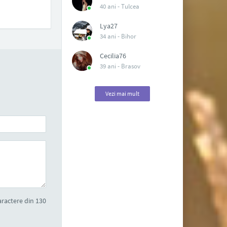
40 ani -
Tulcea
Lya27
34 ani -
Bihor
Cecilia76
39 ani -
Brasov
Vezi mai mult
ractere din 130