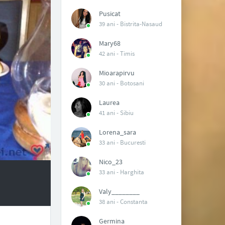
Pusicat
39 ani -
Bistrita-Nasaud
Mary68
42 ani -
Timis
Mioarapirvu
30 ani -
Botosani
Laurea
41 ani -
Sibiu
Lorena_sara
33 ani -
Bucuresti
Nico_23
33 ani -
Harghita
Valy________
38 ani -
Constanta
Germina