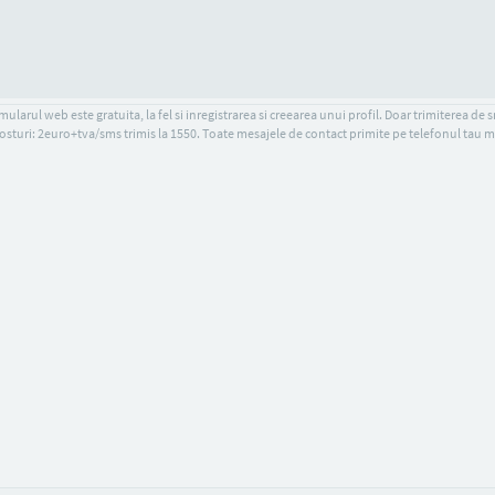
ularul web este gratuita, la fel si inregistrarea si creearea unui profil. Doar trimiterea de 
osturi: 2euro+tva/sms trimis la 1550. Toate mesajele de contact primite pe telefonul tau m