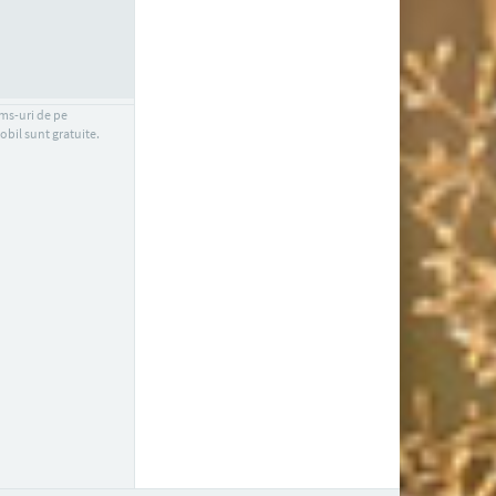
sms-uri de pe
obil sunt gratuite.