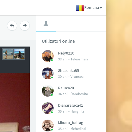
Romana
Utilizatori online
Nely0210
38 ani -
Teleorman
Shasenka85
30 ani -
Vrancea
Raluca20
34 ani -
Dambovita
Dianaraluca41
35 ani -
Harghita
Mioara_baltag
35 ani -
Mehedinti