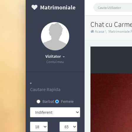
Matrimoniale
Chat cu Carm
Acasa
\
Matrimoniale 
Vizitator
Contul meu
Cautare Rapida
Barbat
Femeie