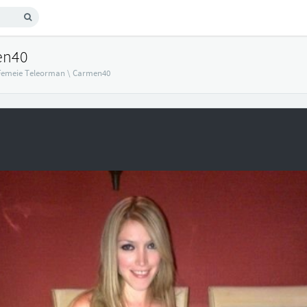
en40
Femeie Teleorman
\
Carmen40