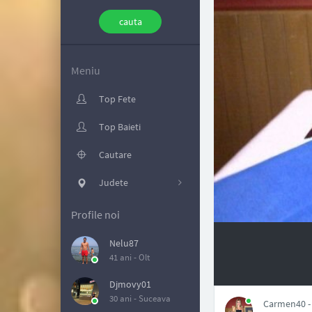
Meniu
Top Fete
Top Baieti
Cautare
Judete
Profile noi
Nelu87
41 ani -
Olt
NAN
Djmovy01
30 ani -
Suceava
Carmen40 - 