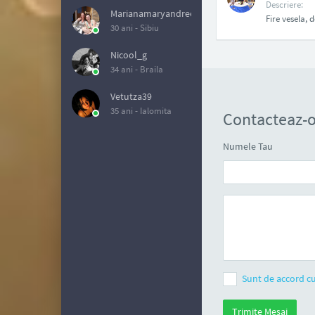
Descriere:
Marianamaryandreea
Fire vesela, 
30 ani -
Sibiu
Nicool_g
34 ani -
Braila
Vetutza39
35 ani -
Ialomita
Contacteaz-
Numele Tau
Sunt de accord cu