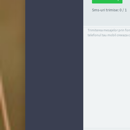
Sms-uri trimise: 0 / 1
Trimiterea mesajelor prin form
telefonul tau mobil creeaza c