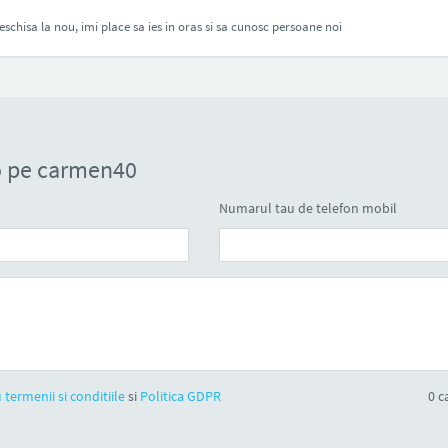
deschisa la nou, imi place sa ies in oras si sa cunosc persoane noi
o pe carmen40
Numarul tau de telefon mobil
 termenii si conditiile
si
Politica GDPR
0
ca