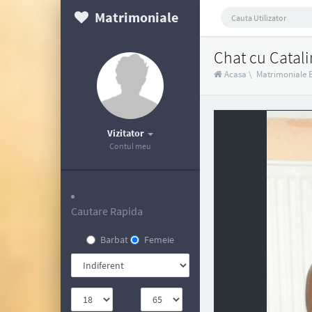
Matrimoniale
Chat cu Catal
Acasa
\
Matrimoniale 
Vizitator
Contul meu
Cautare Rapida
Barbat
Femeie