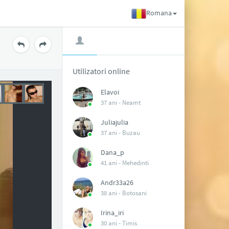
Romana
Utilizatori online
Elavoi
37 ani -
Neamt
Juliajulia
37 ani -
Buzau
Dana_p
41 ani -
Mehedinti
Andr33a26
38 ani -
Botosani
Irina_iri
30 ani -
Timis