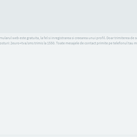
ularul web este gratuita, la fel si inregistrarea si creearea unui profil. Doar trimiterea de 
osturi: 2euro+tva/sms trimis la 1550. Toate mesajele de contact primite pe telefonul tau m