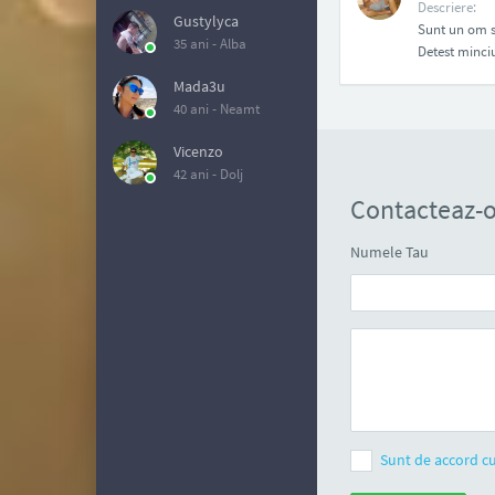
Descriere:
Gustylyca
Sunt un om si
35 ani -
Alba
Detest minciu
Mada3u
40 ani -
Neamt
Vicenzo
42 ani -
Dolj
Contacteaz-o
Numele Tau
Sunt de accord cu