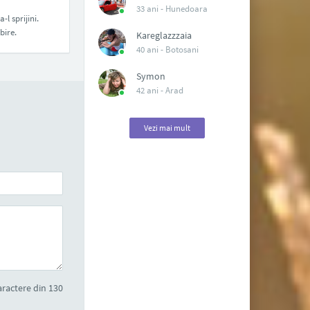
33 ani -
Hunedoara
l sprijini.
bire.
Kareglazzzaia
40 ani -
Botosani
Symon
42 ani -
Arad
Vezi mai mult
ractere din 130