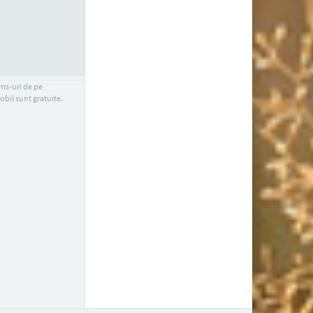
sms-uri de pe
obil sunt gratuite.