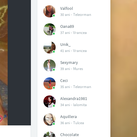
Valfool
30 ani -
Teleorman
Oana89
37 ani -
Vrancea
Unik_
41 ani -
Vrancea
Sexymary
39 ani -
Mures
Ceci
35 ani -
Teleorman
Alexandra1981
34 ani -
Ialomita
Aquillera
36 ani -
Tulcea
Chocolate