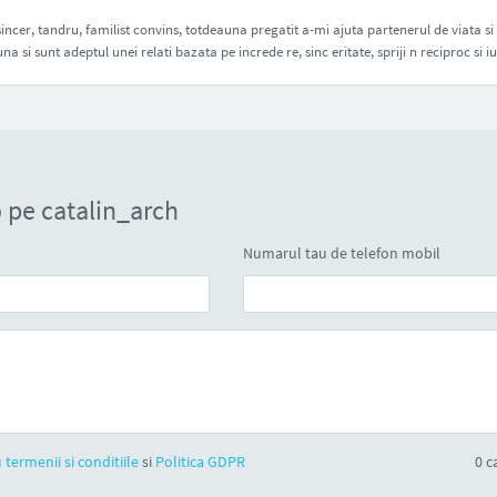
ncer, tandru, familist convins, totdeauna pregatit a-mi ajuta partenerul de viata si a-
na si sunt adeptul unei relati bazata pe increde re, sinc eritate, spriji n reciproc si iu
 pe catalin_arch
Numarul tau de telefon mobil
 termenii si conditiile
si
Politica GDPR
0
ca