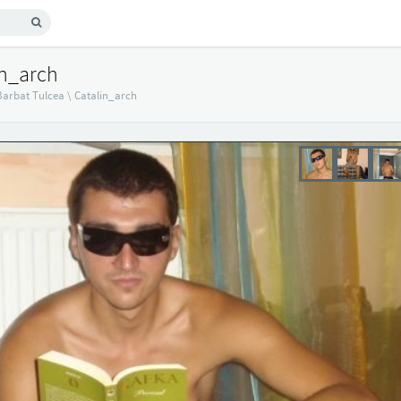
in_arch
Barbat Tulcea
\
Catalin_arch