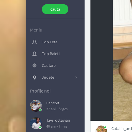
Meniu
Top Fete
Top Baieti
Cautare
Judete
Profile noi
Fane58
37 ani -
Arges
NAN
Tavi_octavian
40 ani -
Timis
Catalin_arch