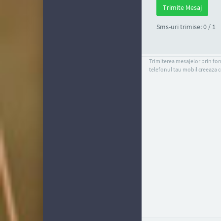
Sms-uri trimise: 0 / 1
Trimiterea mesajelor prin form
telefonul tau mobil creeaza c