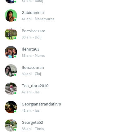
37 ani -
Salaj
Gabidaniela
41 ani -
Maramures
Poesiscezara
30 ani -
Dolj
Ilenuta63
33 ani -
Mures
Ilonacoman
30 ani -
Cluj
Teo_dora2010
42 ani -
Iasi
Georgianatrandafir79
41 ani -
Iasi
Georgeta52
33 ani -
Timis