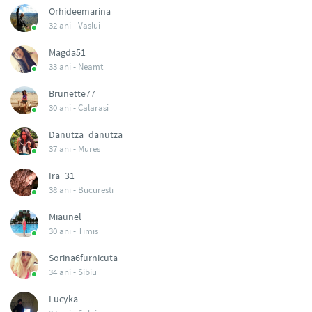
Orhideemarina
32 ani -
Vaslui
Magda51
33 ani -
Neamt
Brunette77
30 ani -
Calarasi
Danutza_danutza
37 ani -
Mures
Ira_31
38 ani -
Bucuresti
Miaunel
30 ani -
Timis
Sorina6furnicuta
34 ani -
Sibiu
Lucyka