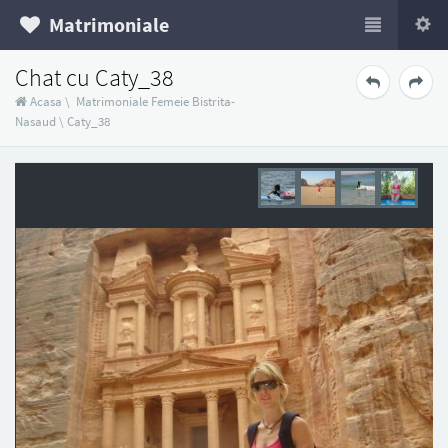
Matrimoniale
Chat cu Caty_38
Acasa
\
Matrimoniale Femeie Bistrita-
Nasaud
\
Caty_38