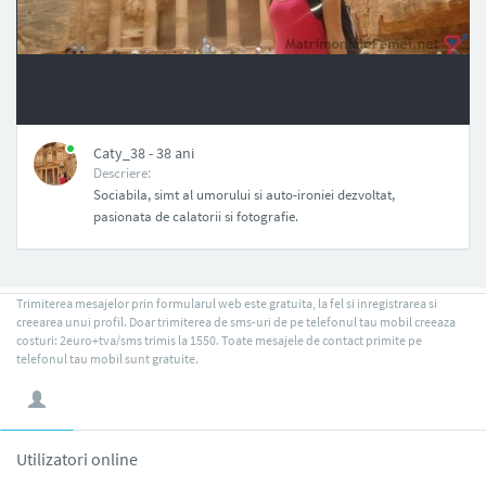
NAN
Caty_38 - 38 ani
Descriere:
Sociabila, simt al umorului si auto-ironiei dezvoltat,
pasionata de calatorii si fotografie.
Trimiterea mesajelor prin formularul web este gratuita, la fel si inregistrarea si
creearea unui profil. Doar trimiterea de sms-uri de pe telefonul tau mobil creeaza
costuri: 2euro+tva/sms trimis la 1550. Toate mesajele de contact primite pe
telefonul tau mobil sunt gratuite.
Utilizatori online