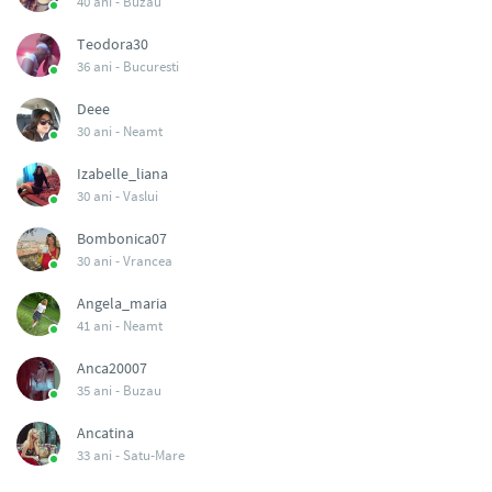
40 ani -
Buzau
Teodora30
36 ani -
Bucuresti
Deee
30 ani -
Neamt
Izabelle_liana
30 ani -
Vaslui
Bombonica07
30 ani -
Vrancea
Angela_maria
41 ani -
Neamt
Anca20007
35 ani -
Buzau
Ancatina
33 ani -
Satu-Mare