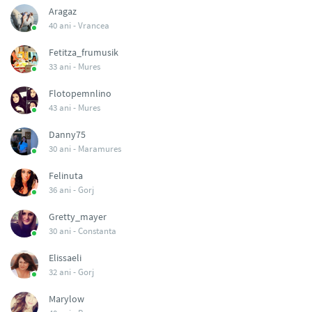
Aragaz
40 ani -
Vrancea
Fetitza_frumusik
33 ani -
Mures
Flotopemnlino
43 ani -
Mures
Danny75
30 ani -
Maramures
Felinuta
36 ani -
Gorj
Gretty_mayer
30 ani -
Constanta
Elissaeli
32 ani -
Gorj
Marylow