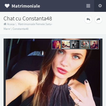
Matrimoniale
Chat cu Constanta48
Acasa
\
Matrimoniale Femeie Satu-
Mare
\
Constanta48