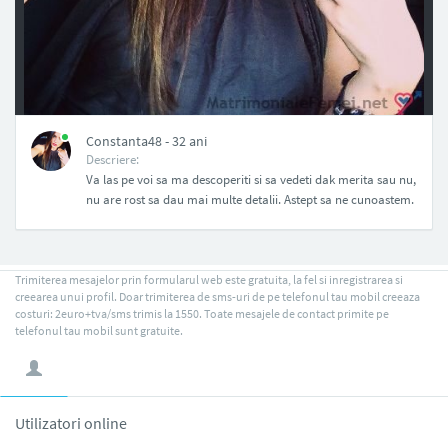
NAN
Constanta48 - 32 ani
Descriere:
Va las pe voi sa ma descoperiti si sa vedeti dak merita sau nu,
nu are rost sa dau mai multe detalii. Astept sa ne cunoastem.
Trimiterea mesajelor prin formularul web este gratuita, la fel si inregistrarea si
creearea unui profil. Doar trimiterea de sms-uri de pe telefonul tau mobil creeaza
costuri: 2euro+tva/sms trimis la 1550. Toate mesajele de contact primite pe
telefonul tau mobil sunt gratuite.
Utilizatori online