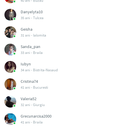
40 ani -
Buzau
Danyelyta10
35 ani -
Tulcea
Geisha
31 ani -
Ialomita
Sanda_pan
33 ani -
Braila
Iubyn
34 ani -
Bistrita-Nasaud
Cristina74
41 ani -
Bucuresti
Valeria52
32 ani -
Giurgiu
Grecunarcisa2000
41 ani -
Braila