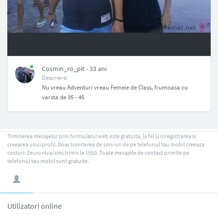
NAN
Cosmin_ro_pit - 33 ani
Descriere:
Nu vreau Adventuri vreau Femeie de Class, frumoasa cu
varsta de 35 - 45
Trimiterea mesajelor prin formularul web este gratuita, la fel si inregistrarea si
creearea unui profil. Doar trimiterea de sms-uri de pe telefonul tau mobil creeaza
costuri: 2euro+tva/sms trimis la 1550. Toate mesajele de contact primite pe
telefonul tau mobil sunt gratuite.
Utilizatori online