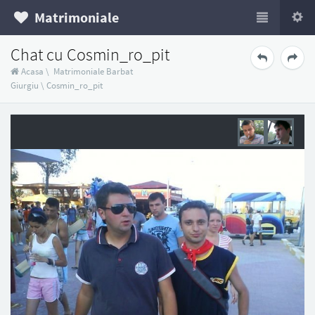
Matrimoniale
Chat cu Cosmin_ro_pit
Acasa
\
Matrimoniale Barbat
Giurgiu
\
Cosmin_ro_pit