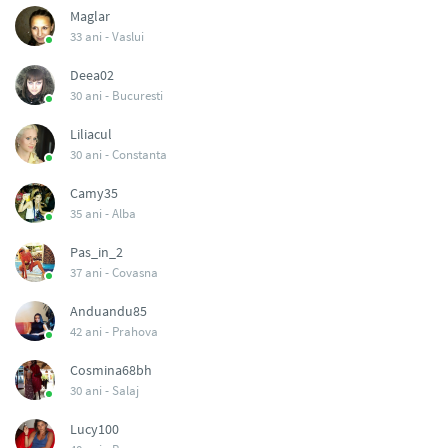
Maglar
33 ani -
Vaslui
Deea02
30 ani -
Bucuresti
Liliacul
30 ani -
Constanta
Camy35
35 ani -
Alba
Pas_in_2
37 ani -
Covasna
Anduandu85
42 ani -
Prahova
Cosmina68bh
30 ani -
Salaj
Lucy100