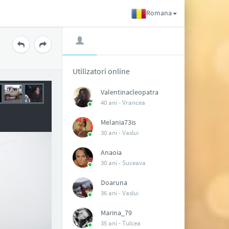
Romana
Utilizatori online
Valentinacleopatra
40 ani -
Vrancea
Melania73is
30 ani -
Vaslui
Anaoia
30 ani -
Suceava
Doaruna
36 ani -
Vaslui
Marina_79
35 ani -
Tulcea