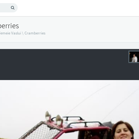
erries
emeie Vaslui
\
Cramberries