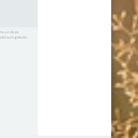
sms-uri de pe
obil sunt gratuite.