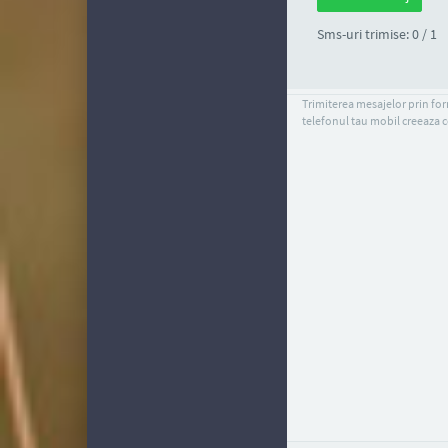
Sms-uri trimise: 0 / 1
Trimiterea mesajelor prin form
telefonul tau mobil creeaza c