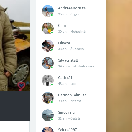
Andreeanornita
35 ani -
Arges
Clim
30 ani -
Mehedinti
Lilivasi
33 ani -
Suceava
Silvacristall
39 ani -
Bistrita-Nasaud
Cathy51
43 ani -
Iasi
Carmen_alinuta
39 ani -
Neamt
Sinedrina
38 ani -
Galati
Sakira1987