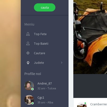
Meniu
Top Fete
Top Baieti
Cautare
Judete
Profile noi
Andrei_87
32 ani -
Tulcea
NAN
Cgc1
35 ani -
Alba
Cramberries