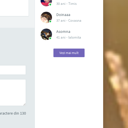
30 ani -
Timis
Doinaaa
37 ani -
Covasna
Asomna
41 ani -
Ialomita
Vezi mai mult
ractere din 130