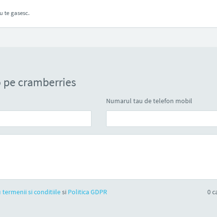
u te gasesc.
 pe cramberries
Numarul tau de telefon mobil
 termenii si conditiile
si
Politica GDPR
0
ca