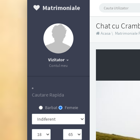
Matrimoniale
Chat cu Cramb
Acasa
\
Matrimoniale F
Vizitator
Contul meu
Cautare Rapida
Barbat
Femeie