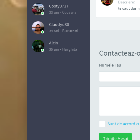
Descriere:
Costy3737
te caut dar n
33 ani -
Covasna
Claudyu30
39 ani -
Bucuresti
Alcin
35 ani -
Harghita
Contacteaz-o
Numele Tau
Sunt de accord cu