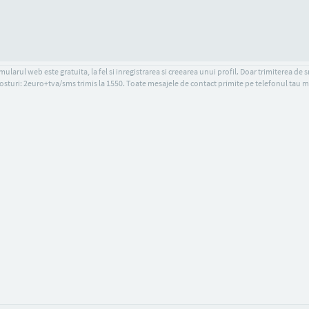
ularul web este gratuita, la fel si inregistrarea si creearea unui profil. Doar trimiterea de 
osturi: 2euro+tva/sms trimis la 1550. Toate mesajele de contact primite pe telefonul tau m