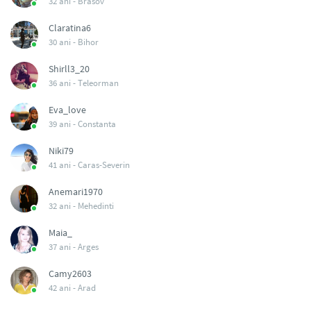
32 ani -
Brasov
Claratina6
30 ani -
Bihor
Shirll3_20
36 ani -
Teleorman
Eva_love
39 ani -
Constanta
Niki79
41 ani -
Caras-Severin
Anemari1970
32 ani -
Mehedinti
Maia_
37 ani -
Arges
Camy2603
42 ani -
Arad