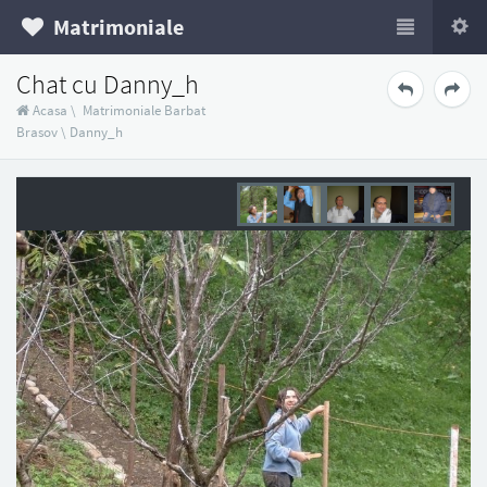
Matrimoniale
Chat cu Danny_h
Acasa
\
Matrimoniale Barbat
Brasov
\
Danny_h