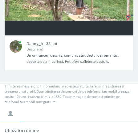
NAN
Danny_h - 35 ani
Descriere:
Un om sincer, deschis, comunicativ, destul de romantic,
departe de a fi perfect. Pot oferi sufleteste destule.
Trimiterea mesajelor prin formularul web este gratuita, la fel si inregistrarea si
creearea unui profil. Doar trimiterea de sms-uri de pe telefonul tau mobil creeaza
costuri: 2euro+tva/sms trimis la 1550. Toate mesajele de contact primite pe
telefonul tau mobil sunt gratuite.
Utilizatori online