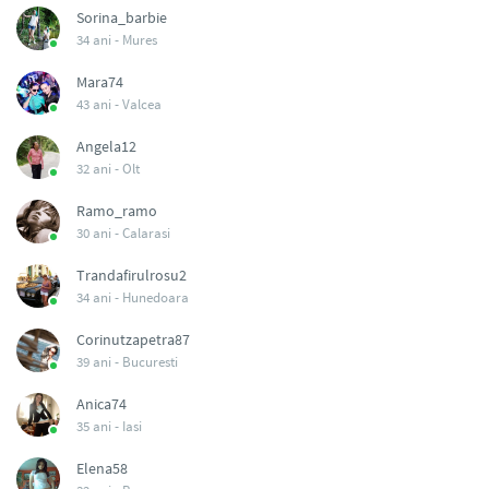
Sorina_barbie
34 ani -
Mures
Mara74
43 ani -
Valcea
Angela12
32 ani -
Olt
Ramo_ramo
30 ani -
Calarasi
Trandafirulrosu2
34 ani -
Hunedoara
Corinutzapetra87
39 ani -
Bucuresti
Anica74
35 ani -
Iasi
Elena58