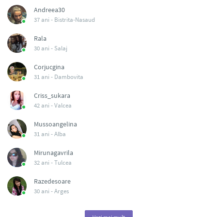
Andreea30
37 ani -
Bistrita-Nasaud
Rala
30 ani -
Salaj
Corjucgina
31 ani -
Dambovita
Criss_sukara
42 ani -
Valcea
Mussoangelina
31 ani -
Alba
Mirunagavrila
32 ani -
Tulcea
Razedesoare
30 ani -
Arges