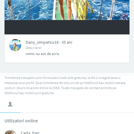
NAN
Dany_simpaticu18 - 35 ani
Descriere:
nimic nu am de scris
Trimiterea mesajelor prin formularul web este gratuita, la fel si inregistrarea si
creearea unui profil. Doar trimiterea de sms-uri de pe telefonul tau mobil creeaza
costuri: 2euro+tva/sms trimis la 1550. Toate mesajele de contact primite pe
telefonul tau mobil sunt gratuite.
Utilizatori online
Carla_hari