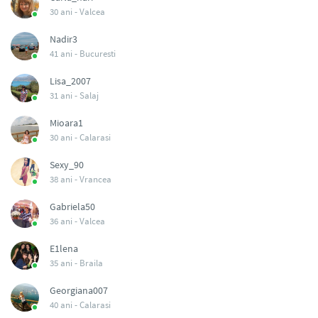
30 ani -
Valcea
Nadir3
41 ani -
Bucuresti
Lisa_2007
31 ani -
Salaj
Mioara1
30 ani -
Calarasi
Sexy_90
38 ani -
Vrancea
Gabriela50
36 ani -
Valcea
E1lena
35 ani -
Braila
Georgiana007
40 ani -
Calarasi