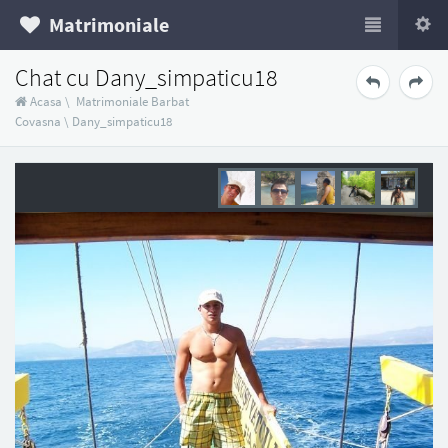
Matrimoniale
Chat cu Dany_simpaticu18
Acasa
\
Matrimoniale Barbat
Covasna
\
Dany_simpaticu18