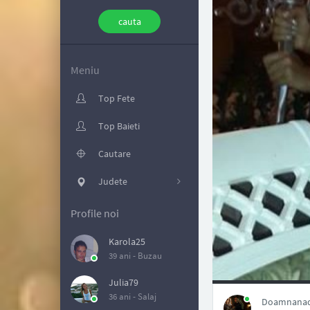
Meniu
Top Fete
Top Baieti
Cautare
Judete
Profile noi
Karola25
39 ani -
Buzau
NAN
Julia79
36 ani -
Salaj
Doamnanadi