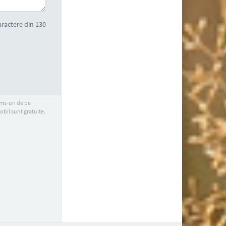
ractere din 130
sms-uri de pe
obil sunt gratuite.