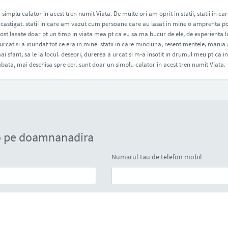
simplu calator in acest tren numit Viata. De multe ori am oprit in statii, statii in c
castigat. statii in care am vazut cum persoane care au lasat in mine o amprenta po
ost lasate doar pt un timp in viata mea pt ca eu sa ma bucur de ele, de experienta lor
rcat si a inundat tot ce era in mine. statii in care minciuna, resentimentele, mania
ai sfant, sa le ia locul. deseori, durerea a urcat si m-a insotit in drumul meu pt ca 
bata, mai deschisa spre cer. sunt doar un simplu calator in acest tren numit Viata.
o pe doamnanadira
Numarul tau de telefon mobil