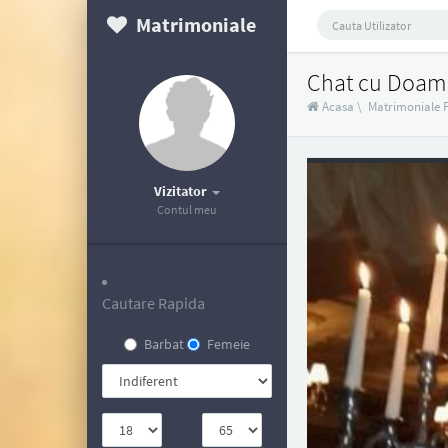
Matrimoniale
Chat cu Doam
Acasa
\
Matrimoniale 
Vizitator
Contul meu
Cautare Rapida
Barbat
Femeie