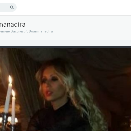
nanadira
Femeie Bucuresti
\
Doamnanadira