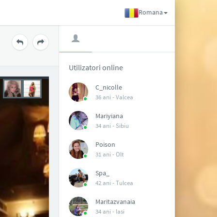
Romana
Utilizatori online
C_nicolle
36 ani -
Valcea
Mariyiana
34 ani -
Sibiu
Poison
31 ani -
Olt
Spa_
42 ani -
Tulcea
Maritazvanaia
34 ani -
Iasi