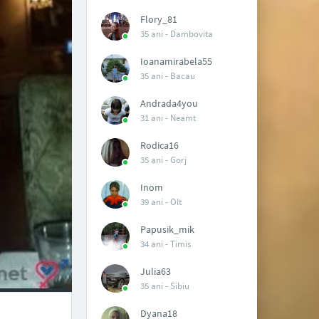
Flory_81
35 ani -
Dambovita
Ioanamirabela55
35 ani -
Bacau
Andrada4you
31 ani -
Neamt
Rodica16
35 ani -
Gorj
Inom
39 ani -
Olt
Papusik_mik
34 ani -
Timis
Julia63
35 ani -
Sibiu
Dyana18