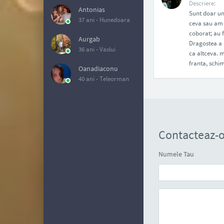
Descriere:
Antonias
Sunt doar un 
37 ani -
Hunedoara
ceva sau am 
coborat; au f
Aurgab
Dragostea a u
36 ani -
Vaslui
ca altceva. m
franta, schim
Oanadiaconu
40 ani -
Teleorman
Contacteaz-
Numele Tau