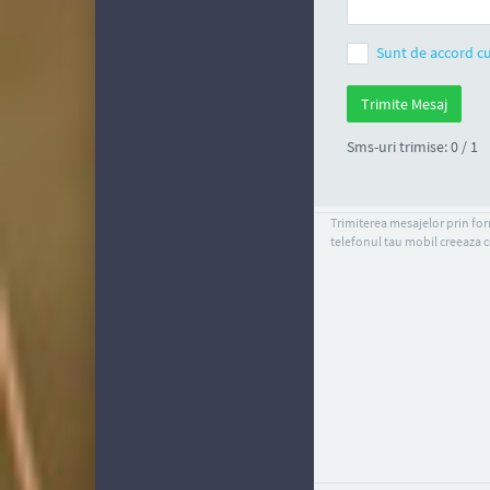
Sunt de accord cu
Sms-uri trimise: 0 / 1
Trimiterea mesajelor prin form
telefonul tau mobil creeaza c