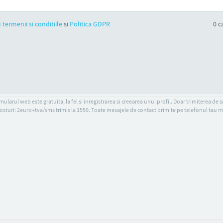
 termenii si conditiile
si
Politica GDPR
0
ca
ularul web este gratuita, la fel si inregistrarea si creearea unui profil. Doar trimiterea de 
osturi: 2euro+tva/sms trimis la 1550. Toate mesajele de contact primite pe telefonul tau m