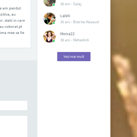
30 ani -
Salaj
are am pierdut
zitiva, au
Laleli
. statii in care
35 ani -
Bistrita-Nasaud
 au coborat pt
inima mea sa fie
Mona22
38 ani -
Mehedinti
Vezi mai mult