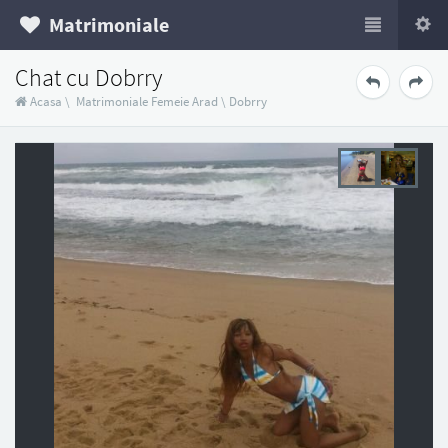
Matrimoniale
Chat cu Dobrry
Acasa
\
Matrimoniale Femeie Arad
\
Dobrry