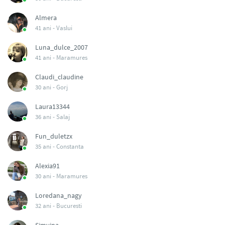
Almera
41 ani -
Vaslui
Luna_dulce_2007
41 ani -
Maramures
Claudi_claudine
30 ani -
Gorj
Laura13344
36 ani -
Salaj
Fun_duletzx
35 ani -
Constanta
Alexia91
30 ani -
Maramures
Loredana_nagy
32 ani -
Bucuresti