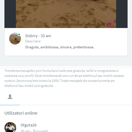
NAN
Dobrry - 33 ani
Descriere:
Draguta, ambitioasa, sincera, pretentioasa.
Trimiterea mesajelor prin formularul web este gratuita, la fel si inregistrarea si
creearea unui profil. Doar trimiterea de sms-uri de pe telefonul tau mobil creeaza
costuri: 2euro+tva/sms trimis la 1550. Toate mesajele de contact primite pe
telefonul tau mobil sunt gratuite.
Utilizatori online
Olguta26
30 ani -
Bucuresti