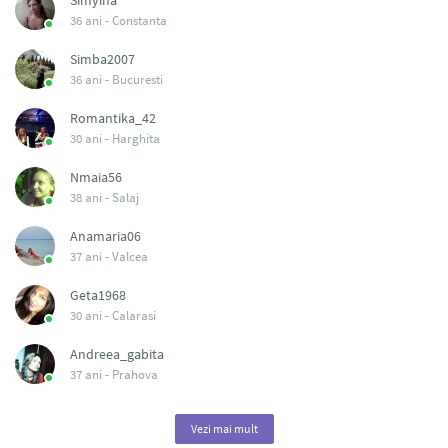
Simyina
36 ani -
Constanta
Simba2007
36 ani -
Bucuresti
Romantika_42
30 ani -
Harghita
Nmaia56
38 ani -
Salaj
Anamaria06
37 ani -
Valcea
Geta1968
30 ani -
Calarasi
Andreea_gabita
37 ani -
Prahova
Vezi mai mult