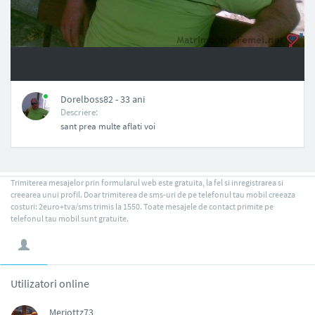
NAN
Dorelboss82 - 33 ani
Descriere:
sant prea multe aflati voi
Trimiterea mesajelor prin formularul web este gratuita, la fel si inregistrarea si
creearea unui profil. Doar trimiterea de sms-uri de pe telefonul tau mobil creeaza
costuri: 2euro+tva/sms trimis la 1550. Toate mesajele de contact primite pe
telefonul tau mobil sunt gratuite.
Utilizatori online
Meriottz73