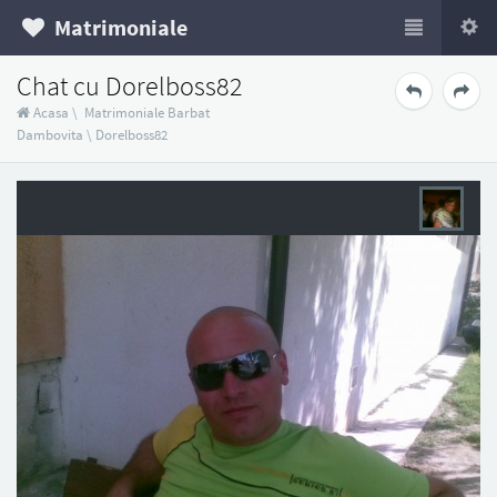
Matrimoniale
Chat cu Dorelboss82
Acasa
\
Matrimoniale Barbat
Dambovita
\
Dorelboss82