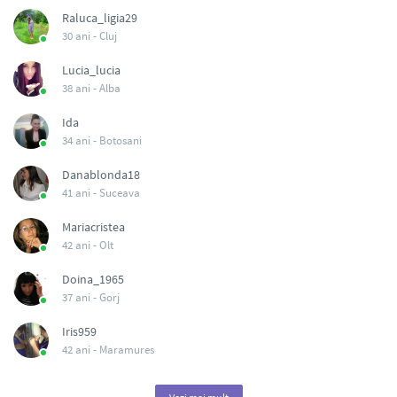
Raluca_ligia29
30 ani -
Cluj
Lucia_lucia
38 ani -
Alba
Ida
34 ani -
Botosani
Danablonda18
41 ani -
Suceava
Mariacristea
42 ani -
Olt
Doina_1965
37 ani -
Gorj
Iris959
42 ani -
Maramures