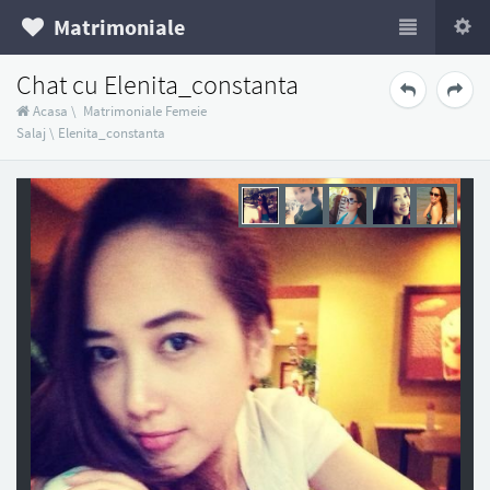
Matrimoniale
Chat cu Elenita_constanta
Acasa
\
Matrimoniale Femeie
Salaj
\
Elenita_constanta