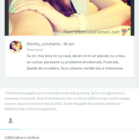
NAN
Elenita_constanta - 36 ani
Descriere:
Sa zic mai bine ce nu caut, decat ce mi ar placea; nu vreau
sa cunosc persoane cu probleme emotionale, frustrate,
lipside de incredere, fara coloana vertebrala si mitomane.
Trimiterea mesajelor prin formularul web este gratuita, la fel si inregistrarea si
creearea unui profil. Doar trimiterea de sms-uri de pe telefonul tau mobil creeaza
costuri: 2euro+tva/sms trimis la 1550. Toate mesajele de contact primite pe
telefonul tau mobil sunt gratuite.
Utilizatori online