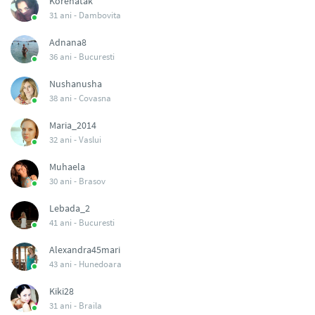
Korenatak
31 ani -
Dambovita
Adnana8
36 ani -
Bucuresti
Nushanusha
38 ani -
Covasna
Maria_2014
32 ani -
Vaslui
Muhaela
30 ani -
Brasov
Lebada_2
41 ani -
Bucuresti
Alexandra45mari
43 ani -
Hunedoara
Kiki28
31 ani -
Braila