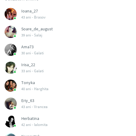
Ioana_27
43 ani -
Brasov
Soare_de_august
39 ani -
Salaj
Ama73
30 ani -
Galati
Irisa_22
33 ani -
Galati
Tonyka
40 ani -
Harghita
Eriy_63
43 ani -
Vrancea
Herbatina
42 ani -
Ialomita