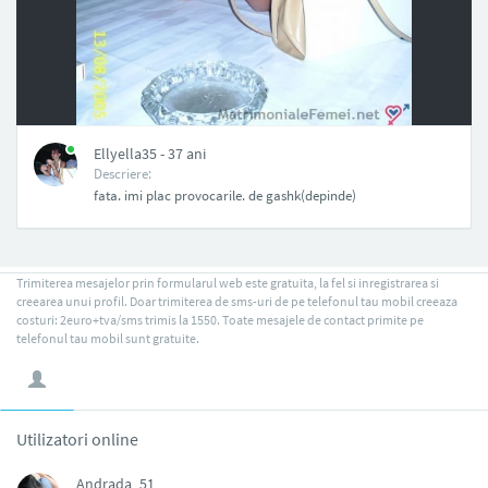
NAN
Ellyella35 - 37 ani
Descriere:
fata. imi plac provocarile. de gashk(depinde)
Trimiterea mesajelor prin formularul web este gratuita, la fel si inregistrarea si
creearea unui profil. Doar trimiterea de sms-uri de pe telefonul tau mobil creeaza
costuri: 2euro+tva/sms trimis la 1550. Toate mesajele de contact primite pe
telefonul tau mobil sunt gratuite.
Utilizatori online
Andrada_51