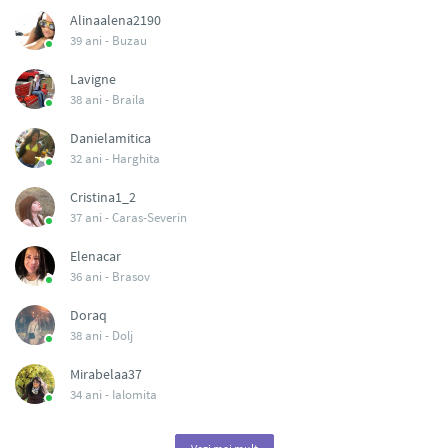
Alinaalena2190
39 ani -
Buzau
Lavigne
38 ani -
Braila
Danielamitica
32 ani -
Harghita
Cristina1_2
37 ani -
Caras-Severin
Elenacar
36 ani -
Brasov
Doraq
38 ani -
Dolj
Mirabelaa37
34 ani -
Ialomita