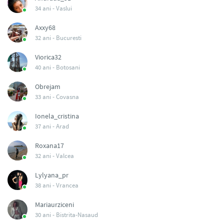
34 ani -
Vaslui
Axxy68
32 ani -
Bucuresti
Viorica32
40 ani -
Botosani
Obrejam
33 ani -
Covasna
Ionela_cristina
37 ani -
Arad
Roxana17
32 ani -
Valcea
Lylyana_pr
38 ani -
Vrancea
Mariaurziceni
30 ani -
Bistrita-Nasaud