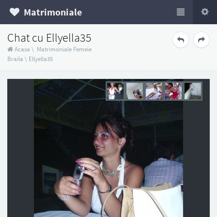
Matrimoniale
Chat cu Ellyella35
Acasa
\
Matrimoniale Femeie
Braila
\
Ellyella35