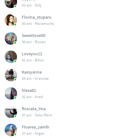
33 ani -
Dolj
Florina_stuparu
30 ani -
Maramures
Sweetlove00
30 ani -
Buzau
Loveyou12
42 ani -
Bihor
Kassyanna
34 ani -
Vrancea
Alexa82
32 ani -
Arad
Roscata_tina
37 ani -
Satu-Mare
Floarea_zamfir
37 ani -
Arges