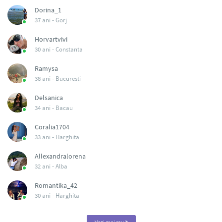
Dorina_1
37 ani -
Gorj
Horvartvivi
30 ani -
Constanta
Ramysa
38 ani -
Bucuresti
Delsanica
34 ani -
Bacau
Coralia1704
33 ani -
Harghita
Allexandralorena
32 ani -
Alba
Romantika_42
30 ani -
Harghita