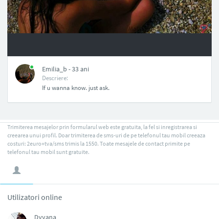
NAN
Emilia_b - 33 ani
Descriere:
If u wanna know. just ask.
Trimiterea mesajelor prin formularul web este gratuita, la fel si inregistrarea si
creearea unui profil. Doar trimiterea de sms-uri de pe telefonul tau mobil creeaza
costuri: 2euro+tva/sms trimis la 1550. Toate mesajele de contact primite pe
telefonul tau mobil sunt gratuite.
Utilizatori online
Dyyana