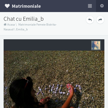
Matrimoniale
Chat cu Emilia_b
Acasa
\
Matrimoniale Femeie Bistrita-
Nasaud
\
Emilia_b