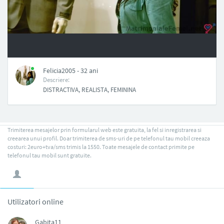
NAN
Felicia2005 - 32 ani
Descriere:
DISTRACTIVA, REALISTA, FEMININA
Trimiterea mesajelor prin formularul web este gratuita, la fel si inregistrarea si
creearea unui profil. Doar trimiterea de sms-uri de pe telefonul tau mobil creeaza
costuri: 2euro+tva/sms trimis la 1550. Toate mesajele de contact primite pe
telefonul tau mobil sunt gratuite.
Utilizatori online
Gabita11