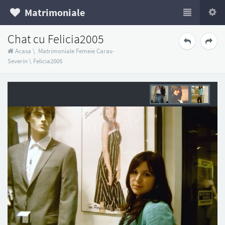
Matrimoniale
Chat cu Felicia2005
Acasa
\
Matrimoniale Femeie Caras-
Severin
\
Felicia2005