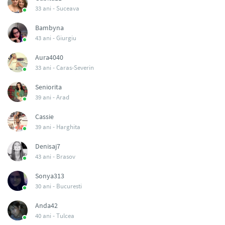
33 ani -
Suceava
Bambyna
43 ani -
Giurgiu
Aura4040
33 ani -
Caras-Severin
Seniorita
39 ani -
Arad
Cassie
39 ani -
Harghita
Denisaj7
43 ani -
Brasov
Sonya313
30 ani -
Bucuresti
Anda42
40 ani -
Tulcea