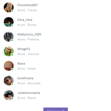
Florentina007
34 ani -
Tulcea
Gina_nina
41 ani -
Buzau
Madyiryna_2005
34 ani -
Prahova
Miragirl3
38 ani -
Vrancea
Wave
30 ani -
Galati
Ionelmaria
33 ani -
Bucuresti
Julietaromania
42 ani -
Bacau