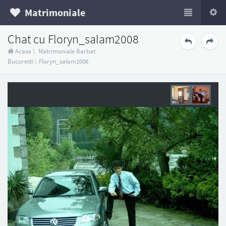
Matrimoniale
Chat cu Floryn_salam2008
Acasa
\
Matrimoniale Barbat
Bucuresti
\
Floryn_salam2008