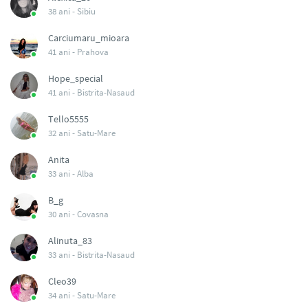
38 ani -
Sibiu
Carciumaru_mioara
41 ani -
Prahova
Hope_special
41 ani -
Bistrita-Nasaud
Tello5555
32 ani -
Satu-Mare
Anita
33 ani -
Alba
B_g
30 ani -
Covasna
Alinuta_83
33 ani -
Bistrita-Nasaud
Cleo39
34 ani -
Satu-Mare