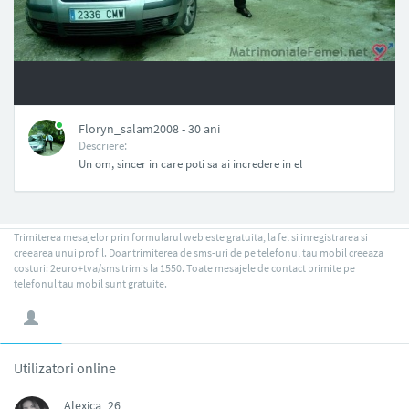
NAN
Floryn_salam2008 - 30 ani
Descriere:
Un om, sincer in care poti sa ai incredere in el
Trimiterea mesajelor prin formularul web este gratuita, la fel si inregistrarea si
creearea unui profil. Doar trimiterea de sms-uri de pe telefonul tau mobil creeaza
costuri: 2euro+tva/sms trimis la 1550. Toate mesajele de contact primite pe
telefonul tau mobil sunt gratuite.
Utilizatori online
Alexica_26