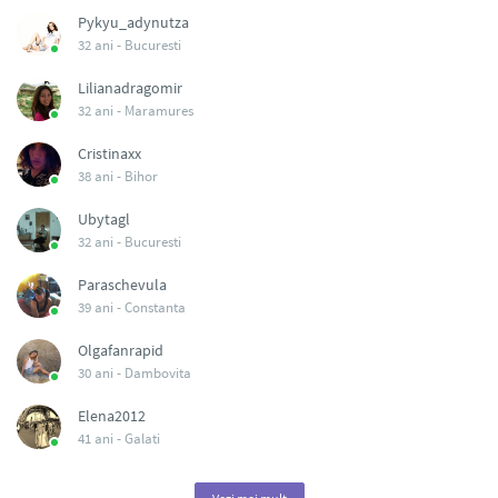
Pykyu_adynutza
32 ani -
Bucuresti
Lilianadragomir
32 ani -
Maramures
Cristinaxx
38 ani -
Bihor
Ubytagl
32 ani -
Bucuresti
Paraschevula
39 ani -
Constanta
Olgafanrapid
30 ani -
Dambovita
Elena2012
41 ani -
Galati