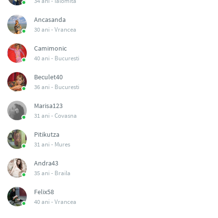
34 ani -
Ialomita
Ancasanda
30 ani -
Vrancea
Camimonic
40 ani -
Bucuresti
Beculet40
36 ani -
Bucuresti
Marisa123
31 ani -
Covasna
Pitikutza
31 ani -
Mures
Andra43
35 ani -
Braila
Felix58
40 ani -
Vrancea