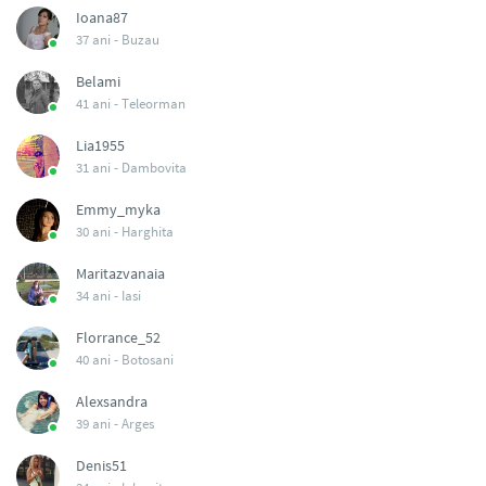
Ioana87
37 ani -
Buzau
Belami
41 ani -
Teleorman
Lia1955
31 ani -
Dambovita
Emmy_myka
30 ani -
Harghita
Maritazvanaia
34 ani -
Iasi
Florrance_52
40 ani -
Botosani
Alexsandra
39 ani -
Arges
Denis51