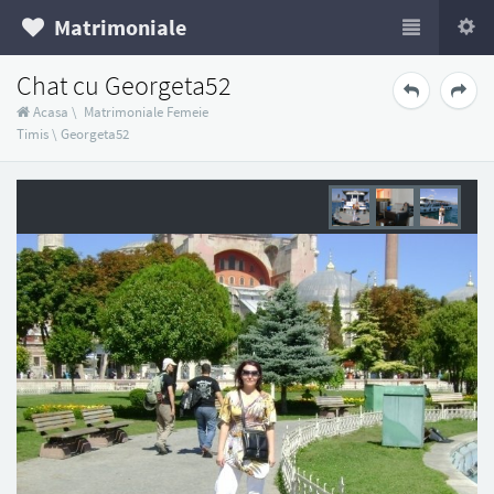
Matrimoniale
Chat cu Georgeta52
Acasa
\
Matrimoniale Femeie
Timis
\
Georgeta52