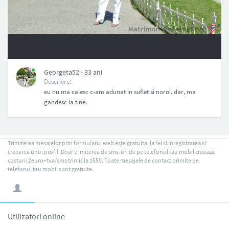
NAN
Georgeta52 - 33 ani
Descriere:
eu nu ma caiesc c-am adunat in suflet si noroi. dar, ma
gandesc la tine.
Trimiterea mesajelor prin formularul web este gratuita, la fel si inregistrarea si
creearea unui profil. Doar trimiterea de sms-uri de pe telefonul tau mobil creeaza
costuri: 2euro+tva/sms trimis la 1550. Toate mesajele de contact primite pe
telefonul tau mobil sunt gratuite.
Utilizatori online