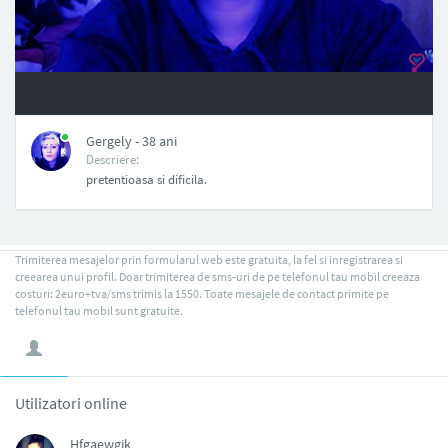
NAN
Gergely - 38 ani
Descriere:
pretentioasa si dificila.
Trimiterea mesajelor prin formularul web este gratuita, la fel si inregistrarea si
creearea unui profil. Doar trimiterea de sms-uri de pe telefonul tau mobil creeaza
costuri: 2euro+tva/sms trimis la 1550. Toate mesajele de contact primite pe
telefonul tau mobil sunt gratuite.
Utilizatori online
Hfgaewgjk