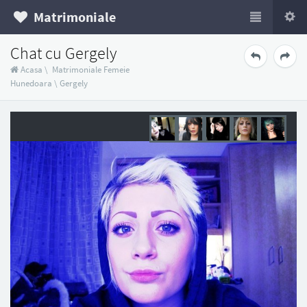
Matrimoniale
Chat cu Gergely
Acasa
\
Matrimoniale Femeie
Hunedoara
\
Gergely