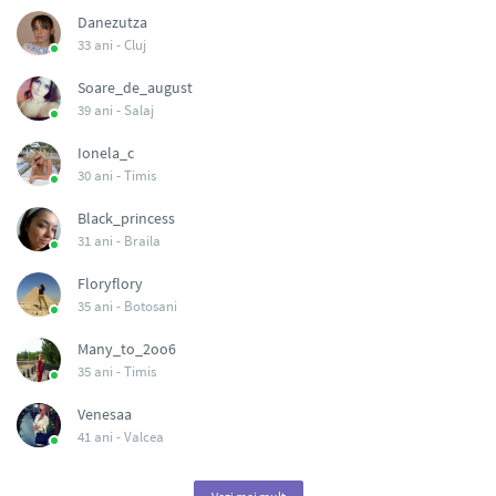
Danezutza
33 ani -
Cluj
Soare_de_august
39 ani -
Salaj
Ionela_c
30 ani -
Timis
Black_princess
31 ani -
Braila
Floryflory
35 ani -
Botosani
Many_to_2oo6
35 ani -
Timis
Venesaa
41 ani -
Valcea