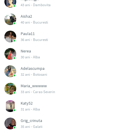
43 ani -
Dambovita
Aisha2
40 ani -
Bucuresti
Paula11
36 ani -
Bucuresti
Nerea
30 ani -
Alba
Adelascumpa
32 ani -
Botosani
Maria_wwwww
33 ani -
Caras-Severin
Katy52
31 ani -
Alba
Grig_crinuta
35 ani -
Galati