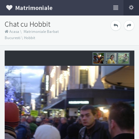
Matrimoniale
Chat cu Hobbit
Acasa
\
Matrimoniale Barbat
Bucuresti
\
Hobbit