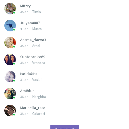
Mitzzy
35 ani -
Timis
Julyana007
41 ani -
Mures
Aesma_daeva3
35 ani -
Arad
Suntdornica69
33 ani -
Vrancea
Isoldakiss
31 ani -
Vaslui
Amiblue
36 ani -
Harghita
Marinella_rasa
33 ani -
Calarasi