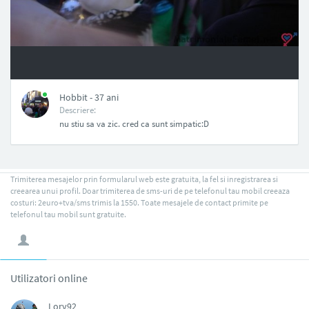
NAN
Hobbit - 37 ani
Descriere:
nu stiu sa va zic. cred ca sunt simpatic:D
Trimiterea mesajelor prin formularul web este gratuita, la fel si inregistrarea si
creearea unui profil. Doar trimiterea de sms-uri de pe telefonul tau mobil creeaza
costuri: 2euro+tva/sms trimis la 1550. Toate mesajele de contact primite pe
telefonul tau mobil sunt gratuite.
Utilizatori online
Lory92