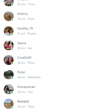
36 ani -
Timis
Dobrry
33 ani -
Arad
Aurelia_76
31 ani -
Buzau
Sauca
30 ani -
Iasi
Cruella55
38 ani -
Bihor
Putin
30 ani -
Mehedinti
Ilonacoman
30 ani -
Cluj
Redddd
34 ani -
Sibiu