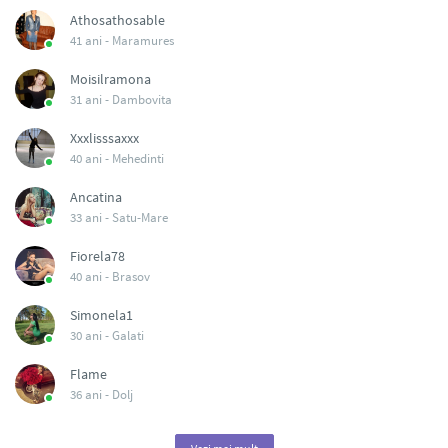
Athosathosable
41 ani -
Maramures
Moisilramona
31 ani -
Dambovita
Xxxlisssaxxx
40 ani -
Mehedinti
Ancatina
33 ani -
Satu-Mare
Fiorela78
40 ani -
Brasov
Simonela1
30 ani -
Galati
Flame
36 ani -
Dolj