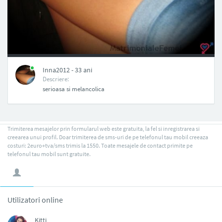
NAN
Inna2012 - 33 ani
Descriere:
serioasa si melancolica
Trimiterea mesajelor prin formularul web este gratuita, la fel si inregistrarea si
creearea unui profil. Doar trimiterea de sms-uri de pe telefonul tau mobil creeaza
costuri: 2euro+tva/sms trimis la 1550. Toate mesajele de contact primite pe
telefonul tau mobil sunt gratuite.
Utilizatori online
Kitti