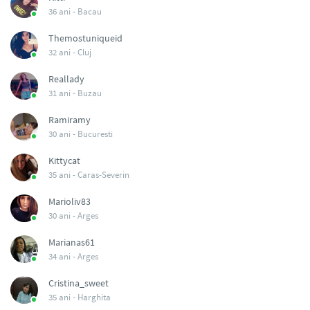
36 ani -
Bacau
Themostuniqueid
32 ani -
Cluj
Reallady
31 ani -
Buzau
Ramiramy
30 ani -
Bucuresti
Kittycat
35 ani -
Caras-Severin
Marioliv83
30 ani -
Arges
Marianas61
34 ani -
Arges
Cristina_sweet
35 ani -
Harghita