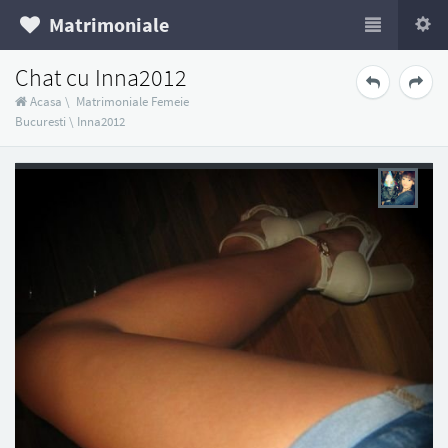
Matrimoniale
Chat cu Inna2012
Acasa
\
Matrimoniale Femeie
Bucuresti
\
Inna2012