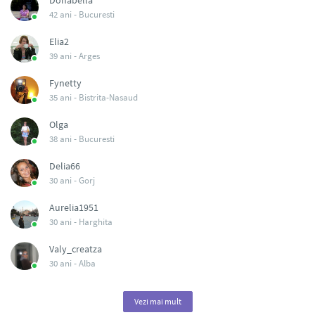
Donabella
42 ani -
Bucuresti
Elia2
39 ani -
Arges
Fynetty
35 ani -
Bistrita-Nasaud
Olga
38 ani -
Bucuresti
Delia66
30 ani -
Gorj
Aurelia1951
30 ani -
Harghita
Valy_creatza
30 ani -
Alba
Vezi mai mult