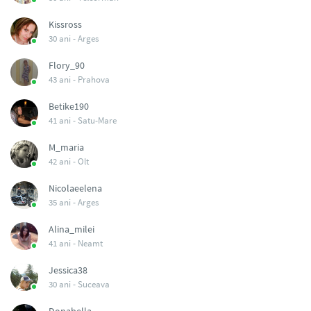
Kissross
30 ani -
Arges
Flory_90
43 ani -
Prahova
Betike190
41 ani -
Satu-Mare
M_maria
42 ani -
Olt
Nicolaeelena
35 ani -
Arges
Alina_milei
41 ani -
Neamt
Jessica38
30 ani -
Suceava