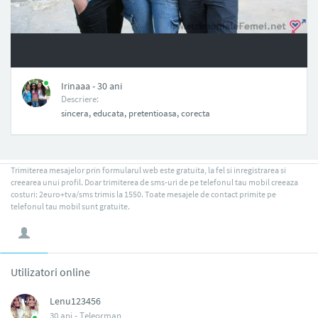
NAN
Irinaaa - 30 ani
Descriere:
sincera, educata, pretentioasa, corecta
Trimiterea mesajelor prin formularul web este gratuita, la fel si inregistrarea si
creearea unui profil. Doar trimiterea de sms-uri de pe telefonul tau mobil creeaza
costuri: 2euro+tva/sms trimis la 1550. Toate mesajele de contact primite pe
telefonul tau mobil sunt gratuite.
Utilizatori online
Lenu123456
30 ani -
Teleorman