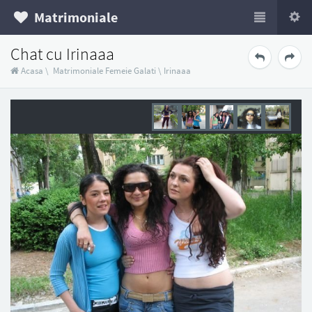
Matrimoniale
Chat cu Irinaaa
Acasa
\
Matrimoniale Femeie Galati
\
Irinaaa