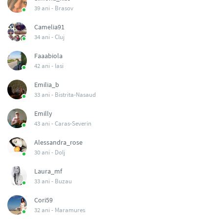
39 ani -
Brasov
Camelia91
34 ani -
Cluj
Faaabiola
42 ani -
Iasi
Emilia_b
33 ani -
Bistrita-Nasaud
Emilly
43 ani -
Caras-Severin
Alessandra_rose
30 ani -
Dolj
Laura_mf
33 ani -
Buzau
Cori59
32 ani -
Maramures