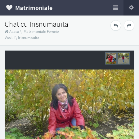
Matrimoniale
Chat cu Irisnumauita
Acasa
\
Matrimoniale Femeie
Vaslui
\
Irisnumauita