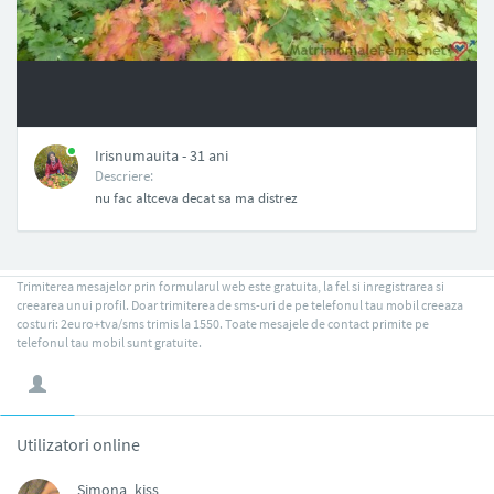
NAN
Irisnumauita - 31 ani
Descriere:
nu fac altceva decat sa ma distrez
Trimiterea mesajelor prin formularul web este gratuita, la fel si inregistrarea si
creearea unui profil. Doar trimiterea de sms-uri de pe telefonul tau mobil creeaza
costuri: 2euro+tva/sms trimis la 1550. Toate mesajele de contact primite pe
telefonul tau mobil sunt gratuite.
Utilizatori online
Simona_kiss