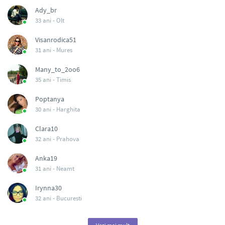
Ady_br
33 ani -
Olt
Visanrodica51
31 ani -
Mures
Many_to_2oo6
35 ani -
Timis
Poptanya
30 ani -
Harghita
Clara10
32 ani -
Prahova
Anka19
31 ani -
Neamt
Irynna30
32 ani -
Bucuresti