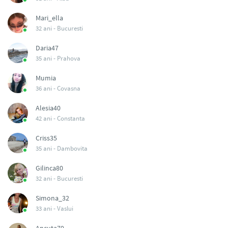
Mari_ella
32 ani -
Bucuresti
Daria47
35 ani -
Prahova
Mumia
36 ani -
Covasna
Alesia40
42 ani -
Constanta
Criss35
35 ani -
Dambovita
Gilinca80
32 ani -
Bucuresti
Simona_32
33 ani -
Vaslui