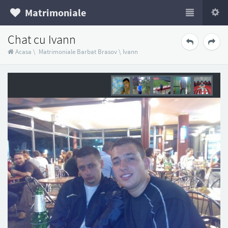
Matrimoniale
Chat cu Ivann
Acasa
\
Matrimoniale Barbat Brasov
\
Ivann