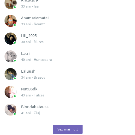
Ancuta79
33 ani -
Iasi
Anamariamatei
33 ani -
Neamt
Lili_2005
30 ani -
Mures
Lacri
40 ani -
Hunedoara
Laluush
34 ani -
Brasov
Nuti36dk
43 ani -
Tulcea
Blondabatausa
41 ani -
Cluj
Vezi mai mult