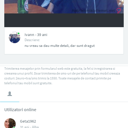
NAN
Ivann - 39 ani
Descriere:
nu vreau sa dau multe detali, dar sunt dragut
Trimiterea mesajelor prin formularul web este gratuita, la fel si inregistrarea si
creearea unui profil. Doar trimiterea de sms-uri de pe telefonul tau mobil creeaza
costuri: 2euro+tva/sms trimis la 1550. Toate mesajele de contact primite pe
telefonul tau mobil sunt gratuite.
Utilizatori online
Geta1962
31 ani -
Alba