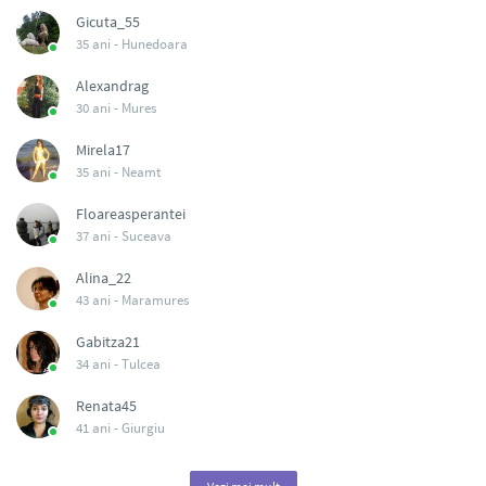
Gicuta_55
35 ani -
Hunedoara
Alexandrag
30 ani -
Mures
Mirela17
35 ani -
Neamt
Floareasperantei
37 ani -
Suceava
Alina_22
43 ani -
Maramures
Gabitza21
34 ani -
Tulcea
Renata45
41 ani -
Giurgiu