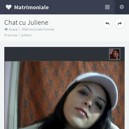
Matrimoniale
Chat cu Juliene
Acasa
\
Matrimoniale Femeie
Vrancea
\
Juliene