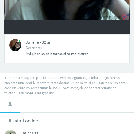
NAN
Juliene - 32 ani
Descriere:
imi place sa calatoresc si sa ma distrez.
Trimiterea mesajelor prin formularul web este gratuita, la fel si inregistrarea si
creearea unui profil. Doar trimiterea de sms-uri de pe telefonul tau mobil creeaza
costuri: 2euro+tva/sms trimis la 1550. Toate mesajele de contact primite pe
telefonul tau mobil sunt gratuite.
Utilizatori online
Tatiana88