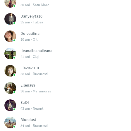
30 ani -
Satu-Mare
Danyelyta10
35 ani -
Tulcea
Dulcesifina
30 ani -
Olt
Ileanaileanaileana
41 ani -
Cluj
Flavia2010
38 ani -
Bucuresti
Ellena89
36 ani -
Maramures
Eu34
43 ani -
Neamt
Bluedust
34 ani -
Bucuresti