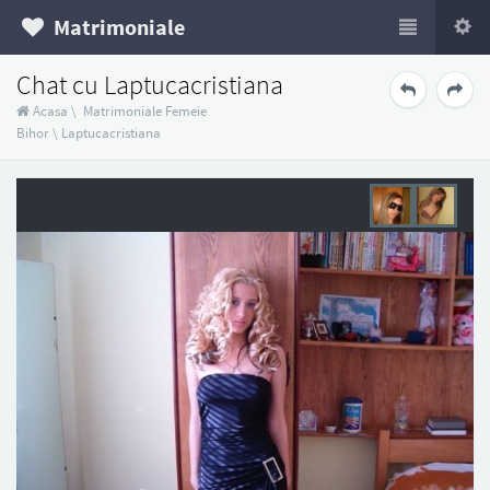
Matrimoniale
Chat cu Laptucacristiana
Acasa
\
Matrimoniale Femeie
Bihor
\
Laptucacristiana