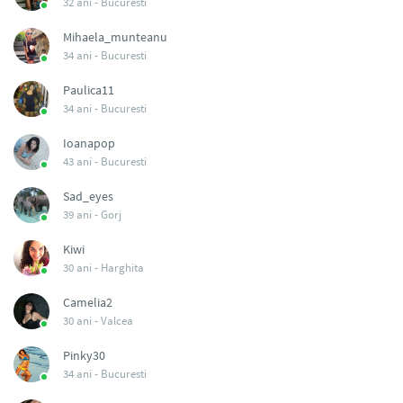
32 ani -
Bucuresti
Mihaela_munteanu
34 ani -
Bucuresti
Paulica11
34 ani -
Bucuresti
Ioanapop
43 ani -
Bucuresti
Sad_eyes
39 ani -
Gorj
Kiwi
30 ani -
Harghita
Camelia2
30 ani -
Valcea
Pinky30
34 ani -
Bucuresti