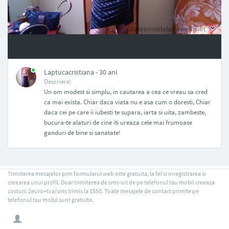
NAN
Laptucacristiana - 30 ani
Descriere:
Un om modest si simplu, in cautarea a cea ce vreau sa cred
ca mai exista. Chiar daca viata nu e asa cum o doresti, Chiar
daca cei pe care ii iubesti te supara, iarta si uita, zambeste,
bucura-te alaturi de cine iti ureaza cele mai frumoase
ganduri de bine si sanatate!
Trimiterea mesajelor prin formularul web este gratuita, la fel si inregistrarea si
creearea unui profil. Doar trimiterea de sms-uri de pe telefonul tau mobil creeaza
costuri: 2euro+tva/sms trimis la 1550. Toate mesajele de contact primite pe
telefonul tau mobil sunt gratuite.