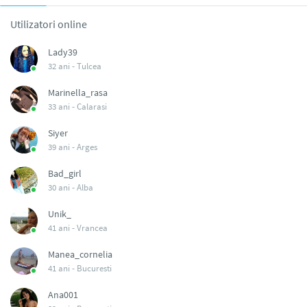
Utilizatori online
Lady39
32 ani -
Tulcea
Marinella_rasa
33 ani -
Calarasi
Siyer
39 ani -
Arges
Bad_girl
30 ani -
Alba
Unik_
41 ani -
Vrancea
Manea_cornelia
41 ani -
Bucuresti
Ana001