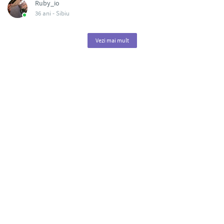
Ruby_io
36 ani -
Sibiu
Vezi mai mult