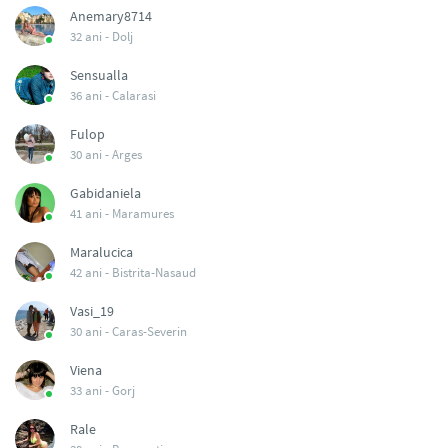
Anemary8714
32 ani -
Dolj
Sensualla
36 ani -
Calarasi
Fulop
30 ani -
Arges
Gabidaniela
41 ani -
Maramures
Maralucica
42 ani -
Bistrita-Nasaud
Vasi_19
30 ani -
Caras-Severin
Viena
33 ani -
Gorj
Rale