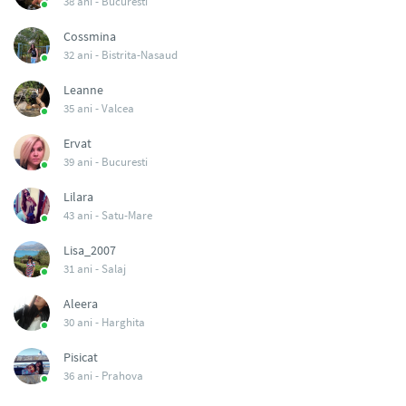
38 ani -
Bucuresti
Cossmina
32 ani -
Bistrita-Nasaud
Leanne
35 ani -
Valcea
Ervat
39 ani -
Bucuresti
Lilara
43 ani -
Satu-Mare
Lisa_2007
31 ani -
Salaj
Aleera
30 ani -
Harghita
Pisicat
36 ani -
Prahova