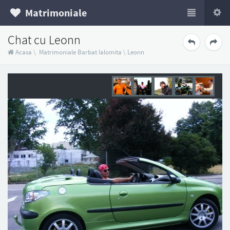
Matrimoniale
Chat cu Leonn
Acasa
\
Matrimoniale Barbat Ialomita
\
Leonn