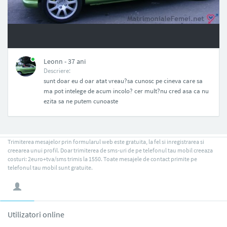
NAN
Leonn - 37 ani
Descriere:
sunt doar eu d oar atat vreau?sa cunosc pe cineva care sa
ma pot intelege de acum incolo? cer mult?nu cred asa ca nu
ezita sa ne putem cunoaste
Trimiterea mesajelor prin formularul web este gratuita, la fel si inregistrarea si
creearea unui profil. Doar trimiterea de sms-uri de pe telefonul tau mobil creeaza
costuri: 2euro+tva/sms trimis la 1550. Toate mesajele de contact primite pe
telefonul tau mobil sunt gratuite.
Utilizatori online