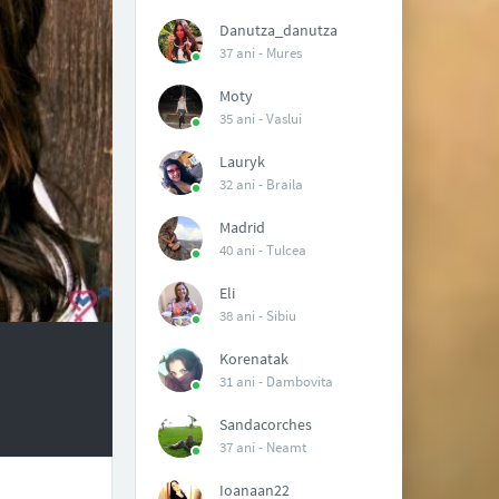
Danutza_danutza
37 ani -
Mures
Moty
35 ani -
Vaslui
Lauryk
32 ani -
Braila
Madrid
40 ani -
Tulcea
Eli
38 ani -
Sibiu
Korenatak
31 ani -
Dambovita
Sandacorches
37 ani -
Neamt
Ioanaan22