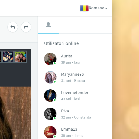
Romana
Utilizatori online
Aurita
39 ani -
Iasi
Maryanne76
31 ani -
Bacau
Lovemetender
43 ani -
Iasi
Piva
32 ani -
Constanta
Emma13
38 ani -
Timis