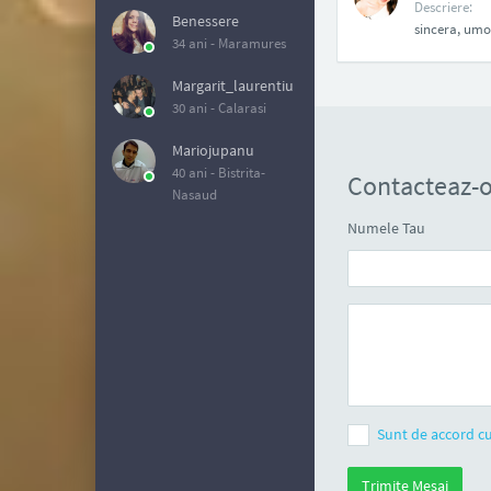
Descriere:
Benessere
sincera, umor
34 ani -
Maramures
Margarit_laurentiu
30 ani -
Calarasi
Mariojupanu
40 ani -
Bistrita-
Contacteaz-o
Nasaud
Numele Tau
Sunt de accord cu