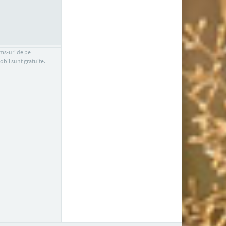
sms-uri de pe
obil sunt gratuite.