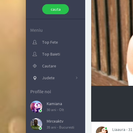
Meniu
Top Fete
Top Baieti
Cautare
Judete
Profile noi
Kamiana
30 ani -
Olt
NAN
Mirceaktv
35 ani -
Bucuresti
Liaaura - 31