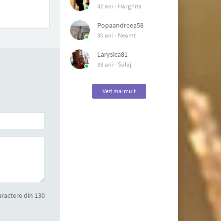
42 ani -
Harghita
Popaandreea58
30 ani -
Neamt
Larysica81
33 ani -
Salaj
Vezi mai mult
ractere din 130