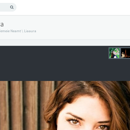
ra
Femeie Neamt
\
Liaaura