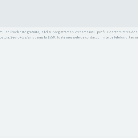
ularul web este gratuita, la fel si inregistrarea si creearea unui profil. Doar trimiterea de 
osturi: 2euro+tva/sms trimis la 1550. Toate mesajele de contact primite pe telefonul tau m