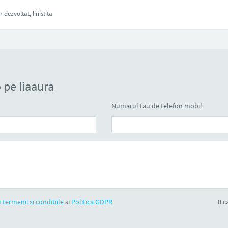
 dezvoltat, linistita
 pe liaaura
Numarul tau de telefon mobil
 termenii si conditiile
si
Politica GDPR
0
ca