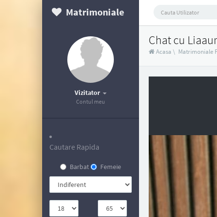
Matrimoniale
Chat cu Liaau
Acasa
\
Matrimoniale 
Vizitator
Contul meu
Cautare Rapida
Barbat
Femeie