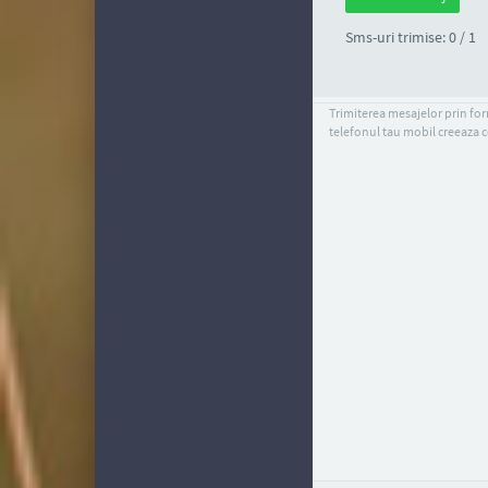
Sms-uri trimise: 0 / 1
Trimiterea mesajelor prin form
telefonul tau mobil creeaza c