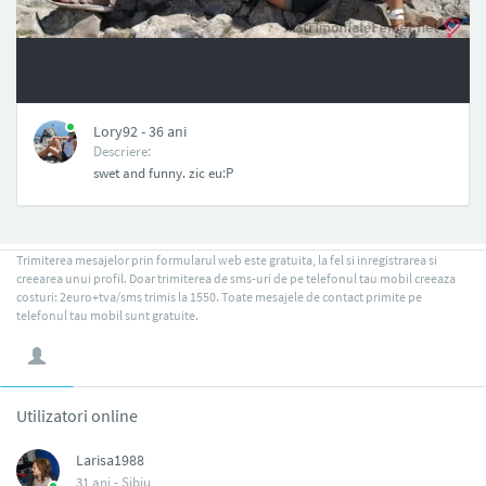
NAN
Lory92 - 36 ani
Descriere:
swet and funny. zic eu:P
Trimiterea mesajelor prin formularul web este gratuita, la fel si inregistrarea si
creearea unui profil. Doar trimiterea de sms-uri de pe telefonul tau mobil creeaza
costuri: 2euro+tva/sms trimis la 1550. Toate mesajele de contact primite pe
telefonul tau mobil sunt gratuite.
Utilizatori online
Larisa1988
31 ani -
Sibiu