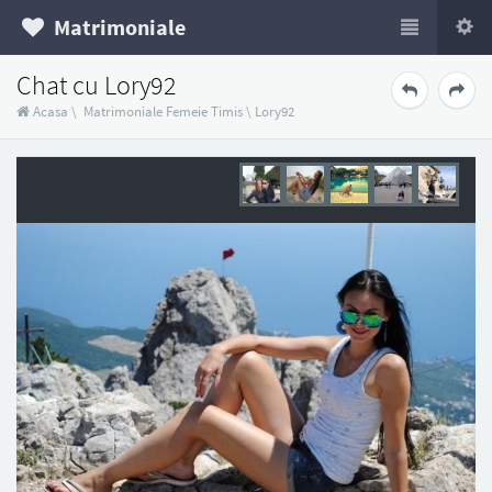
Matrimoniale
Chat cu Lory92
Acasa
\
Matrimoniale Femeie Timis
\
Lory92