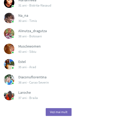
Marianneea
31 ani -
Bistrita-Nasaud
Na_na
30 ani -
Timis
Alinutza_dragutza
38 ani -
Botosani
Musclewomen
43 ani -
Sibiu
Estel
35 ani -
Arad
Diaconuflorentina
38 ani -
Caras-Severin
Laroche
37 ani -
Braila
Vezi mai mult