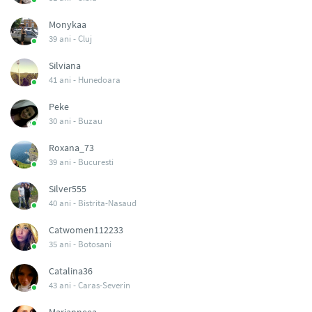
Monykaa
39 ani -
Cluj
Silviana
41 ani -
Hunedoara
Peke
30 ani -
Buzau
Roxana_73
39 ani -
Bucuresti
Silver555
40 ani -
Bistrita-Nasaud
Catwomen112233
35 ani -
Botosani
Catalina36
43 ani -
Caras-Severin