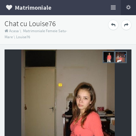
Matrimoniale
Chat cu Louise76
Acasa
\
Matrimoniale Femeie Satu-
Mare
\
Louise76