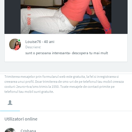
NAN
Louise76 - 40 ani
Descriere:
sunt o persoana interesanta- descopera tu mai mult
Trimiterea mesajelor prin formularul web este gratuita, la fel si inregistrarea si
creearea unui profil. Doar trimiterea de sms-uri de pe telefonul tau mobil creeaza
costuri: 2euro+tva/sms trimis la 1550. Toate mesajele de contact primite pe
telefonul tau mobil sunt gratuite.
Utilizatori online
Crishana