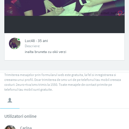
NAN
Luc48 - 35 ani
Descriere:
inalta bruneta cu okii verzi
Trimiterea mesajelor prin formularul web este gratuita, la fel si inregistrarea si
creearea unui profil. Doar trimiterea de sms-uri de pe telefonul tau mobil creeaza
costuri: 2euro+tva/sms trimis la 1550. Toate mesajele de contact primite pe
telefonul tau mobil sunt gratuite.
Utilizatori online
Carlisa