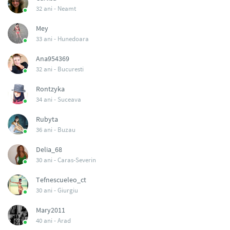
32 ani -
Neamt
Mey
33 ani -
Hunedoara
Ana954369
32 ani -
Bucuresti
Rontzyka
34 ani -
Suceava
Rubyta
36 ani -
Buzau
Delia_68
30 ani -
Caras-Severin
Tefnescueleo_ct
30 ani -
Giurgiu
Mary2011
40 ani -
Arad