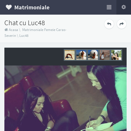
Matrimoniale
Chat cu Luc48
Acasa
\
Matrimoniale Femeie Caras-
Severin
\
Luc48