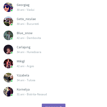
Georgiag
30 ani -
Vaslui
Getix_niculae
30 ani -
Bucuresti
Blue_snow
42 ani -
Dambovita
Carlajung
34 ani -
Hunedoara
Mikigl
42 ani -
Arges
Yzzabela
34 ani -
Tulcea
Kornelya
31 ani -
Bistrita-Nasaud