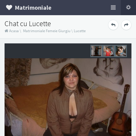
Matrimoniale
Chat cu Lucette
Acasa
\
Matrimoniale Femeie Giurgiu
\
Lucette