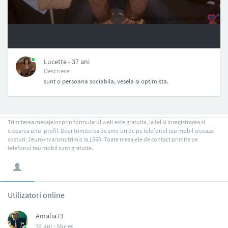
NAN
Lucette - 37 ani
Descriere:
sunt o persoana sociabila, vesela si optimista.
Trimiterea mesajelor prin formularul web este gratuita, la fel si inregistrarea si
creearea unui profil. Doar trimiterea de sms-uri de pe telefonul tau mobil creeaza
costuri: 2euro+tva/sms trimis la 1550. Toate mesajele de contact primite pe
telefonul tau mobil sunt gratuite.
Utilizatori online
Amalia73
32 ani -
Mures