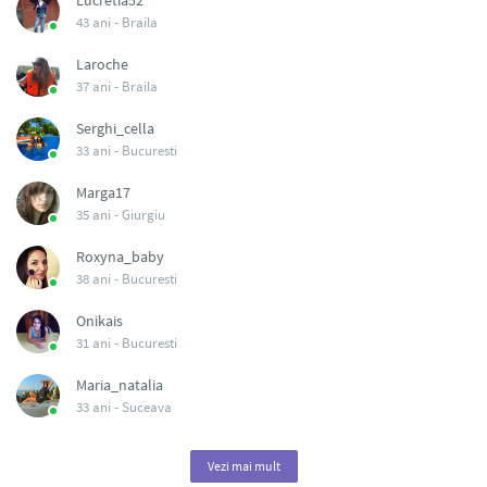
Lucretia52
43 ani -
Braila
Laroche
37 ani -
Braila
Serghi_cella
33 ani -
Bucuresti
Marga17
35 ani -
Giurgiu
Roxyna_baby
38 ani -
Bucuresti
Onikais
31 ani -
Bucuresti
Maria_natalia
33 ani -
Suceava
Vezi mai mult