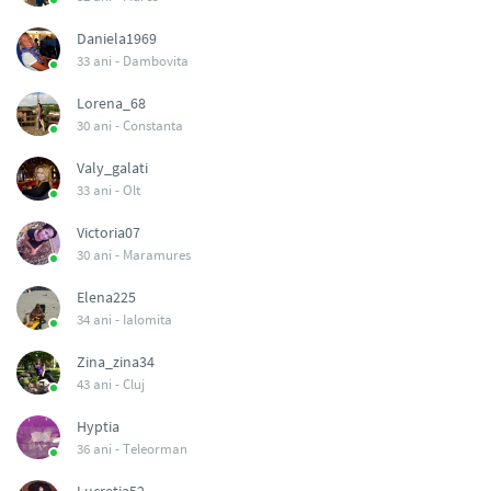
Daniela1969
33 ani -
Dambovita
Lorena_68
30 ani -
Constanta
Valy_galati
33 ani -
Olt
Victoria07
30 ani -
Maramures
Elena225
34 ani -
Ialomita
Zina_zina34
43 ani -
Cluj
Hyptia
36 ani -
Teleorman