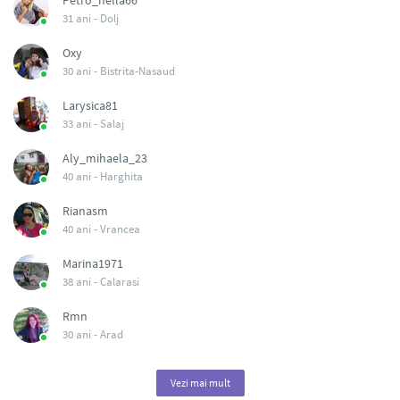
Petro_nella66
31 ani -
Dolj
Oxy
30 ani -
Bistrita-Nasaud
Larysica81
33 ani -
Salaj
Aly_mihaela_23
40 ani -
Harghita
Rianasm
40 ani -
Vrancea
Marina1971
38 ani -
Calarasi
Rmn
30 ani -
Arad
Vezi mai mult