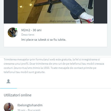
NAN
M2m2 - 30 ani
Descriere:
Imi place sa iubesk si sa fiu iubita.
Trimiterea mesajelor prin formularul web este gratuita, la fel si inregistrarea si
creearea unui profil. Doar trimiterea de sms-uri de pe telefonul tau mobil creeaza
costuri: 2euro+tva/sms trimis la 1550. Toate mesajele de contact primite pe
telefonul tau mobil sunt gratuite.
Utilizatori online
Ibelongtohandm
39 ani -
Bucuresti