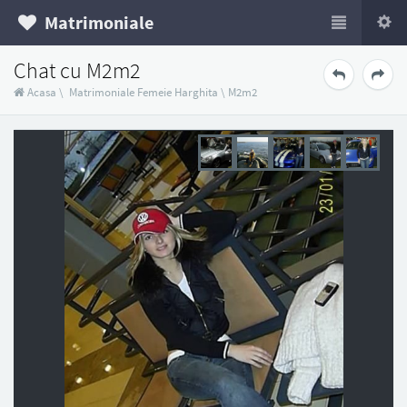
Matrimoniale
Chat cu M2m2
Acasa
\
Matrimoniale Femeie Harghita
\
M2m2