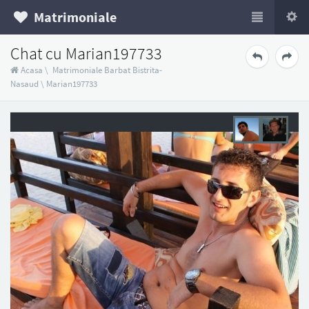
Matrimoniale
Chat cu Marian197733
Acasa
\
Matrimoniale Barbat Bistrita-
Nasaud
\
Marian197733