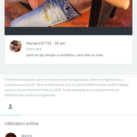
NAN
Marian197733 - 39 ani
Descriere:
sunt un tip simplu si ambitios, care stie ce vrea.
Trimiterea mesajelor prin formularul web este gratuita, la fel si inregistrarea si
creearea unui profil. Doar trimiterea de sms-uri de pe telefonul tau mobil creeaza
costuri: 2euro+tva/sms trimis la 1550. Toate mesajele de contact primite pe
telefonul tau mobil sunt gratuite.
Utilizatori online
Myrro