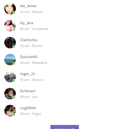
Me_4ever
31 ani -
Neamt
Dy_ana
42 ani -
Constanta
Clarisutza
32 ani -
Buzau
Dorulet45
43 ani -
Mehedinti
Inger_21
37 ani -
Brasov
Eutecaut
35 ani -
Iasi
Lug54tim
33 ani -
Arges