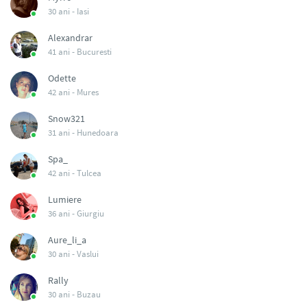
30 ani -
Iasi
Alexandrar
41 ani -
Bucuresti
Odette
42 ani -
Mures
Snow321
31 ani -
Hunedoara
Spa_
42 ani -
Tulcea
Lumiere
36 ani -
Giurgiu
Aure_li_a
30 ani -
Vaslui
Rally
30 ani -
Buzau